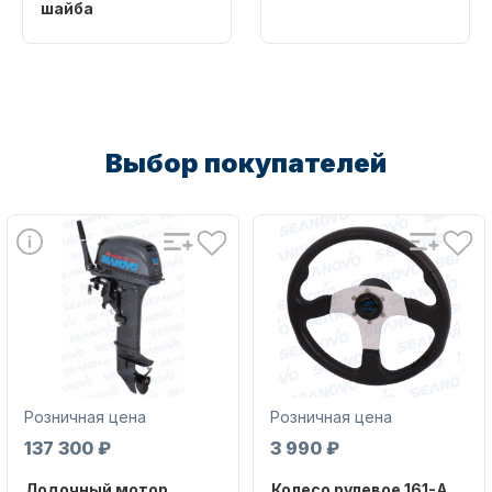
шайба
Артикул
Бренд
663-45987-00
PROPELLER W
Артикул
66T-W4599-00-00
Выбор покупателей
Аксессуары для лодок и
катеров
Подобрать запчасти для
лодочных моторов
Розничная цена
Розничная цена
137 300 ₽
3 990 ₽
Лодочный мотор
Колесо рулевое 161-A