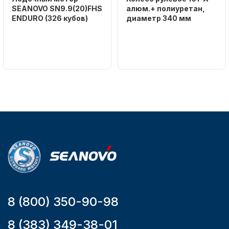
SEANOVO SN9.9(20)FHS
алюм.+ полиуретан,
ENDURO (326 кубов)
диаметр 340 мм
Бренд
Бренд
SEANOVO
NAUT-FLEX
Вес в
Артикул
упаковке
161-A
51
Тип
двигателя
Бензиновый
Мощность
мотора, л.с.
9,9
8 (800) 350-90-98
8 (383) 349-38-01