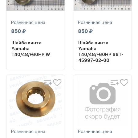
Розничная цена
Розничная цена
850 ₽
850 ₽
Шайба винта
Шайба винта
Запчасти для ПЛМ
Yamaha
Yamaha
T40/48/F60HP W
T40/48/F60HP 66T-
45997-02-00
Бренд
PROPELLER W
Бренд
OHA
Артикул
663-45987-01 W
Артикул
66T-45997-02
Винты
Розничная цена
Розничная цена