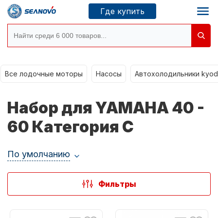
Где купить
Все лодочные моторы
Моторы SEANOVO
Насосы
Автохолодильники kyod
Новосибирск
Набор для YAMAHA 40 -
Где купить
60 Категория C
По умолчанию
Сервисные центры
Моторы CONDOR
Фильтры
О компании