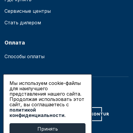
Сервисные центры
Стать дилером
Оплата
Способы оплаты
Мы используем cookie-файлы
для наилучшего
© 2019 - 2026 ООО «Сианово»
представления нашего сайта.
Политика конфиденциальности
Продолжая использовать этот
сайт, вы соглашаетесь c
политикой
Разработка сайтов в Новосибирске
конфиденциальности
.
Продвижение сайтов
Принять