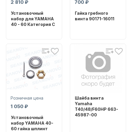
2 810 ₽
700 ₽
Установочный
Гайка гребного
набор для YAMAHA
винта 90171-16011
Масла для лодочных моторов
40 - 60 Категория C
Бренд
YAMARINE
Бренд
SHARK MARINE
Артикул
40F-06.02.07Y
Артикул
YC-HK-SM
Уникальный
номер
Уникальный
90171-16011
номер
YC-HK
Автохолодильник KYODA
Розничная цена
Шайба винта
Yamaha
1 050 ₽
T40/48/F60HP 663-
45987-00
Установочный
Бренд
набор YAMAHA 40-
Дистанционное управление
PROPELLER W
60 гайка шплинт