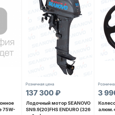
Розничная цена
Рознична
137 300 ₽
3 99
онное
Лодочный мотор SEANOVO
Колесо
е 75W-
SN9.9(20)FHS ENDURO (326
алюм.+