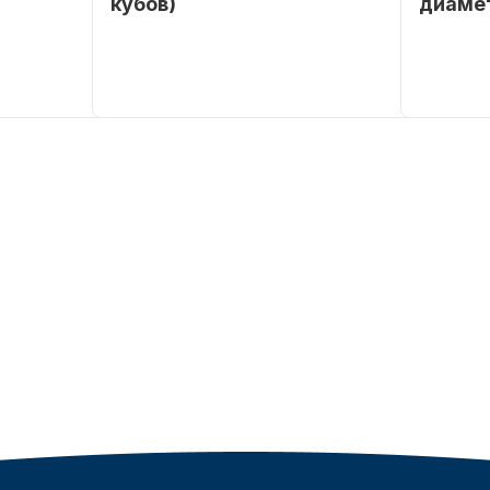
кубов)
диаме
SEANOVO
Бренд
SEANOVO
Бренд
POLUSINT
Вес в
51
Артикул
упаковке
Тип
Бензиновый
двигателя
Мощность
9,9
мотора, л.с.