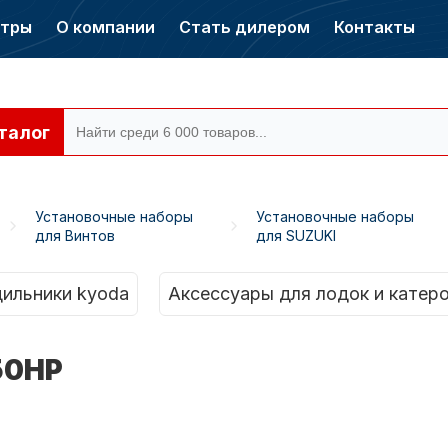
нтры
О компании
Стать дилером
Контакты
талог
Установочные наборы
Установочные наборы
для Винтов
для SUZUKI
ры CONDOR
Электромоторы
CONDOR
ильники kyoda
Аксессуары для лодок и катер
50HP