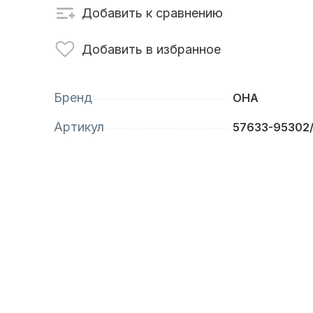
Добавить к сравнению
сти для ПЛМ
Винты
Добавить в избранное
Бренд
OHA
Артикул
57633-95302/
анционное
Аксессуары для
вление
лодок и катеров