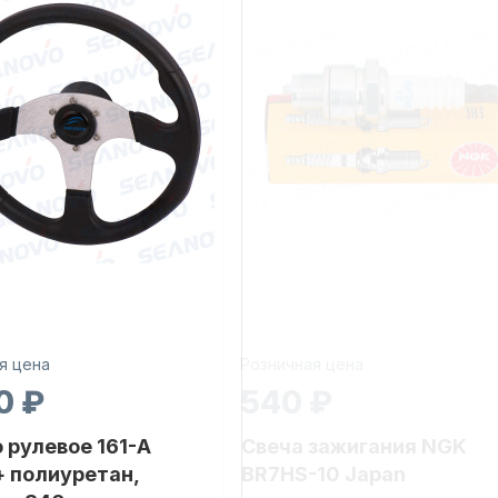
я цена
Розничная цена
0 ₽
540 ₽
 рулевое 161-A
Свеча зажигания NGK
 полиуретан,
BR7HS-10 Japan