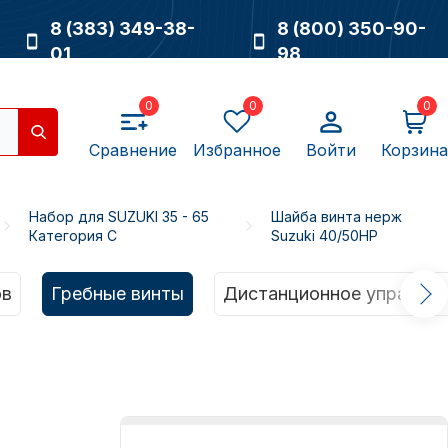
8 (383) 349-38-
8 (800) 350-90-
01
98
0
0
0
Сравнение
Избранное
Войти
Корзина
Набор для SUZUKI 35 - 65
Шайба винта нерж
Категория C
Suzuki 40/50HP
Насосы
ов
Гребные винты
Дистанционное управлен