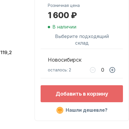
Розничная цена
1 600 ₽
Масла для лодочных
моторов
В наличии
Выберите подходящий
склад
119,2
Новосибирск
осталось: 2
Подобрать запчасти
Добавить в корзину
для лодочных
моторов
Нашли дешевле?