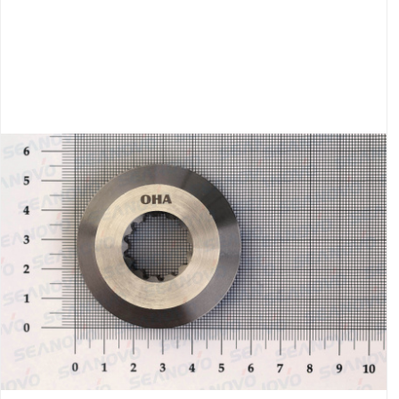
Якорно-швартовое
Запча
оборудование
Автохолодильник
Дист
KYODA
упра