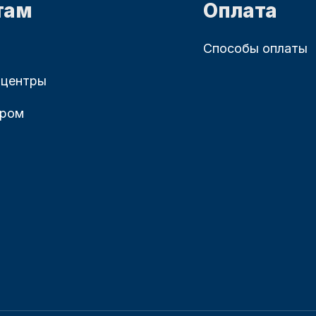
там
Оплата
Способы оплаты
 центры
ером