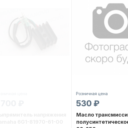
зничная цена
Розничная цена
 700 ₽
530 ₽
ыпрямитель напряжения
Масло трансмисси
amaha 6G1-81970-61-00
полусинтетическо