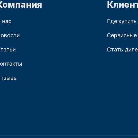
Компания
Клиен
 нас
Где купить
овости
Сервисные
татьи
Стать дил
онтакты
тзывы