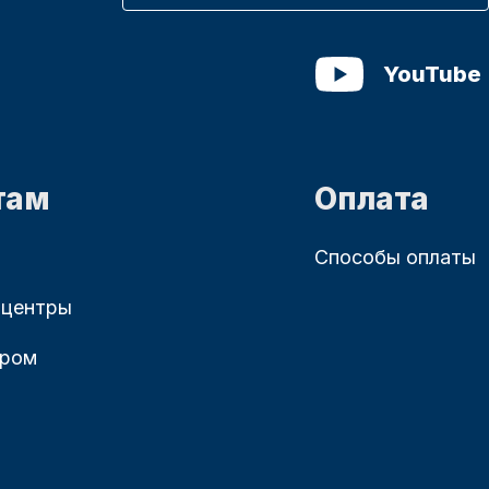
YouTube
там
Оплата
Способы оплаты
 центры
ером