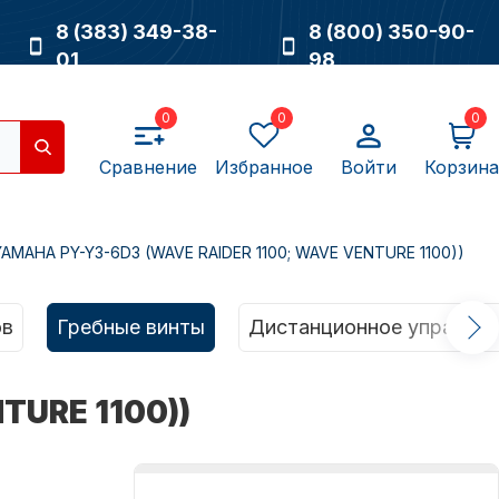
8 (383) 349-38-
8 (800) 350-90-
01
98
0
0
0
Сравнение
Избранное
Войти
Корзина
AMAHA PY-Y3-6D3 (WAVE RAIDER 1100; WAVE VENTURE 1100))
Насосы
ов
Гребные винты
Дистанционное управлен
TURE 1100))