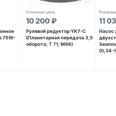
Розничная цена
Рознична
10 200 ₽
11 0
онное
Рулевой редуктор YK7-C
Насос
е 75W-
(Планетарная передача 3,5
двухс
оборота; T 71; M66)
Seanov
(0,34-
SEANOVO
Бренд
NAUT-FLEX
Бренд
POLUSINT
Вес в
2.65
упаковке
Вес в
упаковке
Артикул
YK7-C
Артикул
Уникальный
YK7-C
номер
Длина
дэйдвуд