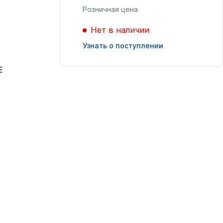
Розничная цена
Масла для лодочных
Нет в наличии
моторов
Узнать о поступлении
E
Подобрать запчасти
для лодочных
моторов