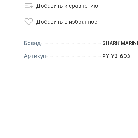
Добавить к сравнению
сти для ПЛМ
Винты
Добавить в избранное
Бренд
SHARK MARIN
Артикул
PY-Y3-6D3
анционное
Аксессуары для
вление
лодок и катеров