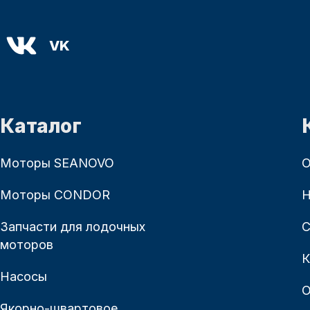
VK
Каталог
Моторы SEANOVO
О
Моторы CONDOR
Н
Запчасти для лодочных
С
моторов
К
Насосы
О
Якорно-швартовое