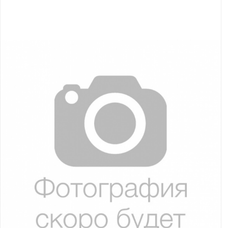
Якорно-швартовое
Запча
оборудование
Автохолодильник
Дист
KYODA
упра