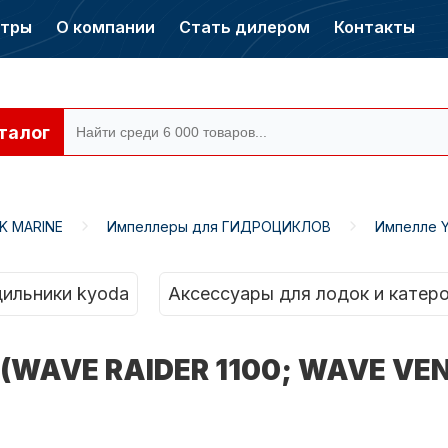
нтры
О компании
Стать дилером
Контакты
талог
K MARINE
Импеллеры для ГИДРОЦИКЛОВ
Импелле Y
ры CONDOR
Электромоторы
CONDOR
ильники kyoda
Аксессуары для лодок и катер
WAVE RAIDER 1100; WAVE VEN