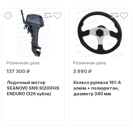
Аксессуары для лодок и
катеров
Розничная цена
Розничная цена
137 300 ₽
3 990 ₽
Лодочный мотор
Колесо рулевое 161-A
SEANOVO SN9.9(20)FHS
алюм.+ полиуретан,
ENDURO (326 кубов)
диаметр 340 мм
Подобрать запчасти для
Бренд
Бренд
лодочных моторов
SEANOVO
NAUT-FLEX
Вес в
Артикул
упаковке
161-A
51