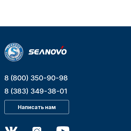
Тип
двигателя
Бензиновый
Мощность
мотора, л.с.
9,9
8 (800) 350-90-98
8 (383) 349-38-01
Написать нам