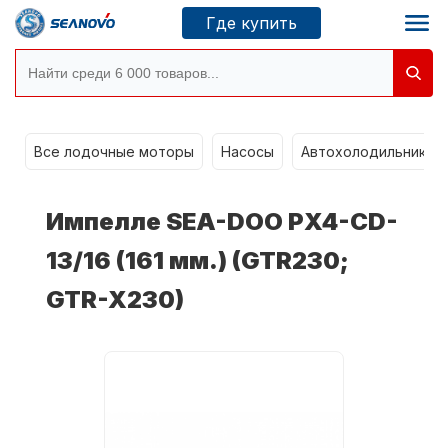
Где купить
g
Моторы SEANOVO
Все лодочные моторы
Насосы
Автохолодильники k
Новосибирск
Импелле SEA-DOO PX4-CD-
Где купить
13/16 (161 мм.) (GTR230;
GTR-X230)
Сервисные центры
Моторы CONDOR
О компании