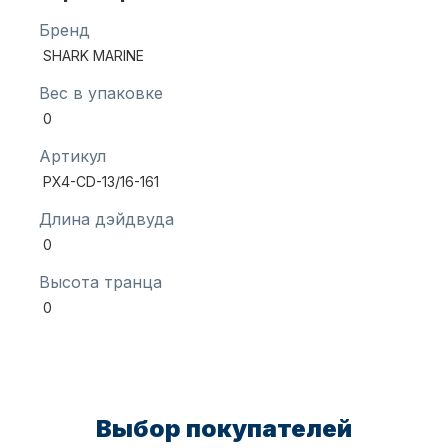
Бренд
SHARK MARINE
Масла для лодочных моторов
Вес в упаковке
0
Артикул
PX4-CD-13/16-161
Длина дэйдвуда
0
Автохолодильник KYODA
Высота транца
0
Выбор покупателей
Дистанционное управление