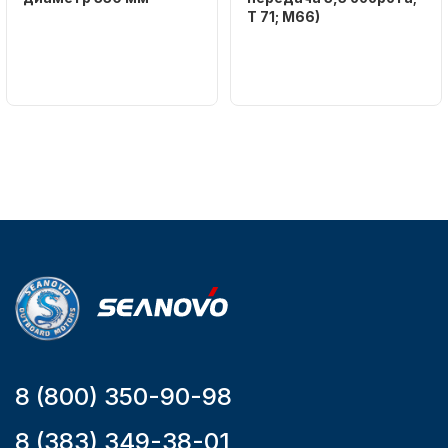
T 71; M66)
Бренд
NAUT-FLEX
Бренд
NAUT-FLEX
Артикул
161-D
Вес в
упаковке
2.65
Аксессуары для лодок и
Артикул
катеров
YK7-C
Уникальный
номер
YK7-C
Подобрать запчасти для
лодочных моторов
8 (800) 350-90-98
8 (383) 349-38-01