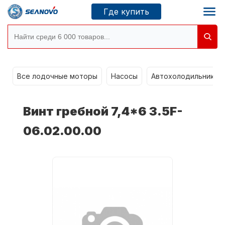
Где купить
g
Моторы SEANOVO
Все лодочные моторы
Насосы
Автохолодильники k
Новосибирск
Винт гребной 7,4*6 3.5F-
Где купить
06.02.00.00
Сервисные центры
Моторы CONDOR
О компании