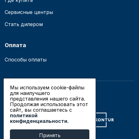
Где купить
Сервисные центры
Стать дилером
Оплата
Способы оплаты
Мы используем cookie-файлы
для наилучшего
© 2019 - 2026 ООО «Сианово»
представления нашего сайта.
Политика конфиденциальности
Продолжая использовать этот
сайт, вы соглашаетесь c
политикой
Разработка сайтов в Новосибирске
конфиденциальности
.
Продвижение сайтов
Принять