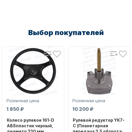
Масла для лодочных моторов
Выбор покупателей
Автохолодильник KYODA
Розничная цена
Розничная цена
1 850 ₽
10 200 ₽
Колесо рулевое 161-D
Рулевой редуктор YK7-
ABSпластик черный,
C (Планетарная
Дистанционное управление
диаметр 330 мм
передача 3,5 оборота;