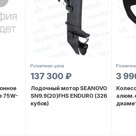
Розничная цена
Рознична
137 300 ₽
3 99
онное
Лодочный мотор SEANOVO
Колесо
е 75W-
SN9.9(20)FHS ENDURO (326
алюм.+
кубов)
диаме
SEANOVO
Бренд
SEANOVO
Бренд
POLUSINT
Вес в
51
Артикул
упаковке