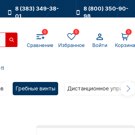
8 (383) 349-38-
8 (800) 350-90-
01
98
0
0
0
Сравнение
Избранное
Войти
Корзина
11
Насосы
ов
Гребные винты
Дистанционное управлен