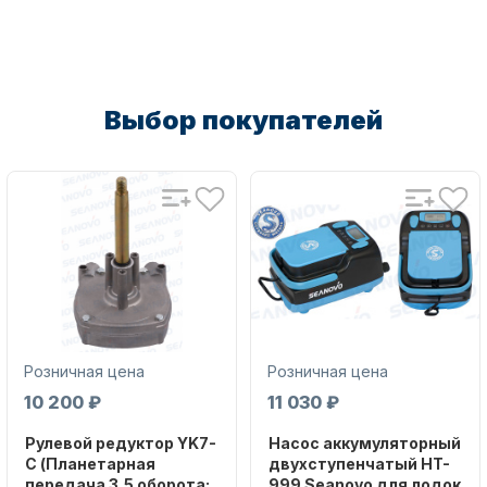
Масла для лодочных моторов
Выбор покупателей
Автохолодильник KYODA
Розничная цена
Розничная цена
10 200 ₽
11 030 ₽
Рулевой редуктор YK7-
Насос аккумуляторный
C (Планетарная
двухступенчатый HT-
Дистанционное управление
передача 3,5 оборота;
999 Seanovo для лодок