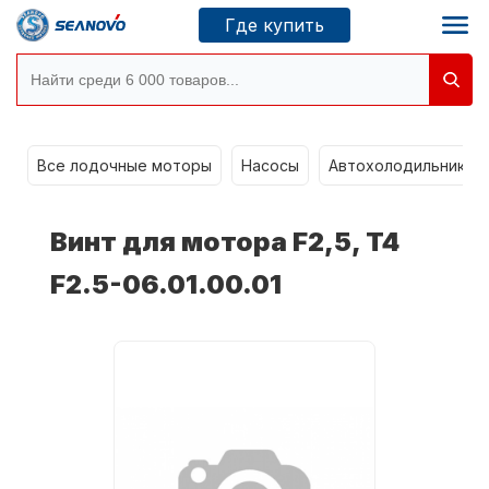
Где купить
g
Моторы SEANOVO
Все лодочные моторы
Насосы
Автохолодильники k
Новосибирск
Винт для мотора F2,5, T4
Где купить
F2.5-06.01.00.01
Сервисные центры
Моторы CONDOR
О компании