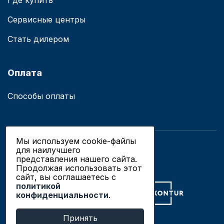
Где купить
Сервисные центры
Стать дилером
Оплата
Способы оплаты
Мы используем cookie-файлы
для наилучшего
© 2019 - 2026 ООО «Сианово»
представления нашего сайта.
Политика конфиденциальности
Продолжая использовать этот
сайт, вы соглашаетесь c
политикой
Разработка сайтов в Новосибирске
конфиденциальности
.
Продвижение сайтов
Принять