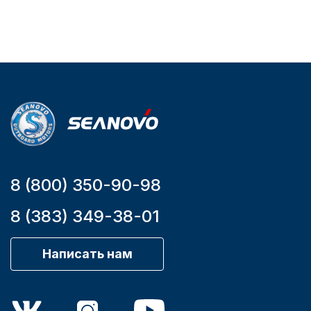
Тип
двигателя
Бензиновый
Мощность
мотора, л.с.
9,9
8 (800) 350-90-98
8 (383) 349-38-01
Написать нам