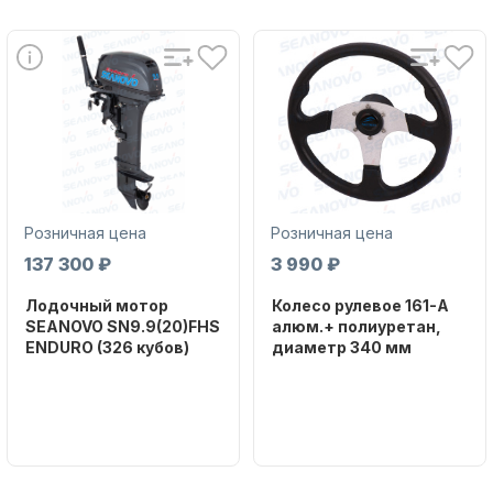
Аксессуары для лодок и
катеров
Розничная цена
Розничная цена
137 300 ₽
3 990 ₽
Лодочный мотор
Колесо рулевое 161-A
SEANOVO SN9.9(20)FHS
алюм.+ полиуретан,
ENDURO (326 кубов)
диаметр 340 мм
Подобрать запчасти для
Бренд
Бренд
лодочных моторов
SEANOVO
NAUT-FLEX
Вес в
Артикул
упаковке
161-A
51