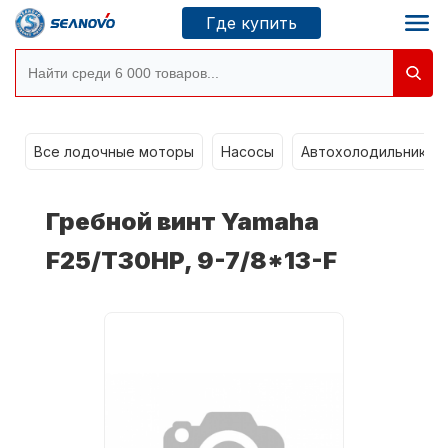
Где купить
Моторы SEANOVO
g
Все лодочные моторы
Насосы
Автохолодильники k
Новосибирск
Гребной винт Yamaha
Где купить
F25/T30HP, 9-7/8*13-F
Сервисные центры
Моторы CONDOR
О компании