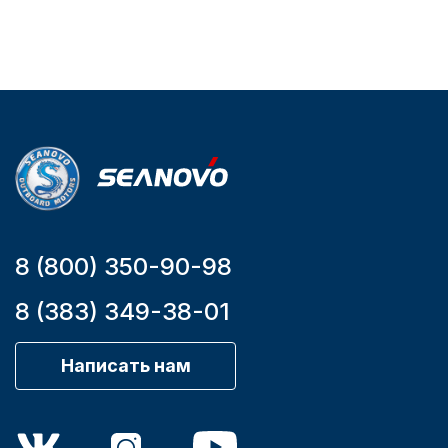
Тип
двигателя
Бензиновый
Мощность
мотора, л.с.
9,9
8 (800) 350-90-98
8 (383) 349-38-01
Написать нам