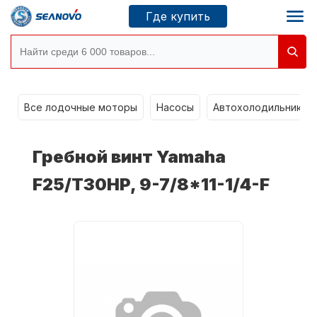
Где купить
Моторы SEANOVO
g
Все лодочные моторы
Насосы
Автохолодильники k
Новосибирск
Гребной винт Yamaha
Где купить
F25/T30HP, 9-7/8*11-1/4-F
Сервисные центры
Моторы CONDOR
О компании