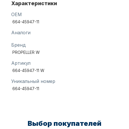
Характеристики
OEM
Масла для лодочных моторов
664-45947-11
Аналоги
Бренд
PROPELLER W
Артикул
664-45947-11 W
Автохолодильник KYODA
Уникальный номер
664-45947-11
Выбор покупателей
Дистанционное управление