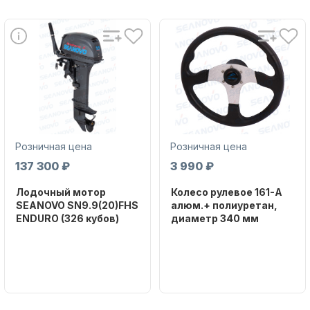
Аксессуары для лодок и
катеров
Розничная цена
Розничная цена
137 300 ₽
3 990 ₽
Лодочный мотор
Колесо рулевое 161-A
SEANOVO SN9.9(20)FHS
алюм.+ полиуретан,
ENDURO (326 кубов)
диаметр 340 мм
Подобрать запчасти для
Бренд
Бренд
лодочных моторов
SEANOVO
NAUT-FLEX
Вес в
Артикул
упаковке
161-A
51