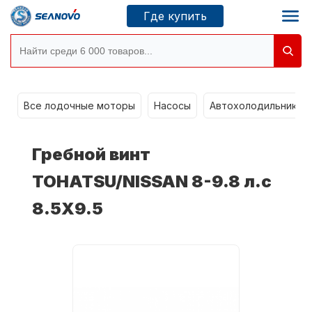
Где купить
Моторы SEANOVO
g
Все лодочные моторы
Насосы
Автохолодильники k
Новосибирск
Гребной винт
Где купить
TOHATSU/NISSAN 8-9.8 л.с
8.5Х9.5
Сервисные центры
Моторы CONDOR
О компании