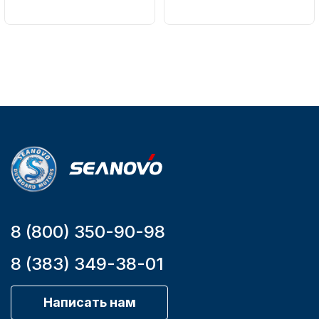
Вес в
Артикул
упаковке
161-A
51
Тип
двигателя
Бензиновый
Мощность
мотора, л.с.
9,9
8 (800) 350-90-98
8 (383) 349-38-01
Написать нам