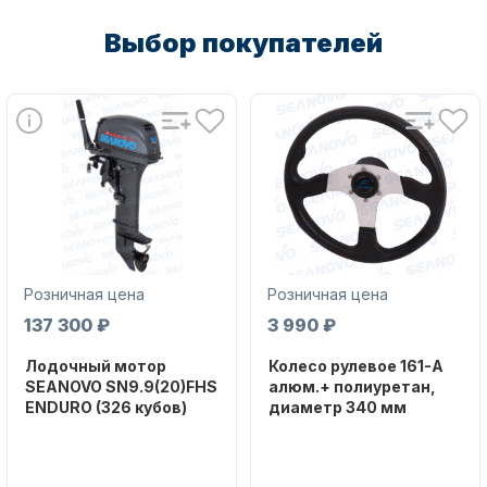
Выбор покупателей
Аксессуары для лодок и
катеров
Розничная цена
Розничная цена
137 300 ₽
3 990 ₽
Лодочный мотор
Колесо рулевое 161-A
Подобрать запчасти для
SEANOVO SN9.9(20)FHS
алюм.+ полиуретан,
лодочных моторов
ENDURO (326 кубов)
диаметр 340 мм
Бренд
Бренд
SEANOVO
NAUT-FLEX