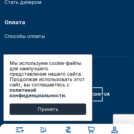
Стать дилером
Оплата
Способы оплаты
Мы используем cookie-файлы
для наилучшего
© 2019 - 2026 ООО «Сианово»
представления нашего сайта.
Политика конфиденциальности
Продолжая использовать этот
сайт, вы соглашаетесь c
политикой
Разработка сайтов в Новосибирске
конфиденциальности
.
Продвижение сайтов
Принять