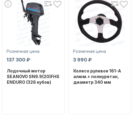
Аксессуары для лодок и
Розничная цена
Розничная цена
катеров
137 300 ₽
3 990 ₽
Лодочный мотор
Колесо рулевое 161-A
SEANOVO SN9.9(20)FHS
алюм.+ полиуретан,
ENDURO (326 кубов)
диаметр 340 мм
Бренд
Бренд
SEANOVO
NAUT-FLEX
Подобрать запчасти для
лодочных моторов
Вес в
Артикул
упаковке
161-A
51
Тип
двигателя