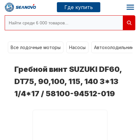
Где купить
g
Моторы SEANOVO
Все лодочные моторы
Насосы
Автохолодильники k
Новосибирск
Гребной винт SUZUKI DF60,
Где купить
DT75, 90,100, 115, 140 3*13
1/4*17 / 58100-94512-019
Сервисные центры
Моторы CONDOR
О компании