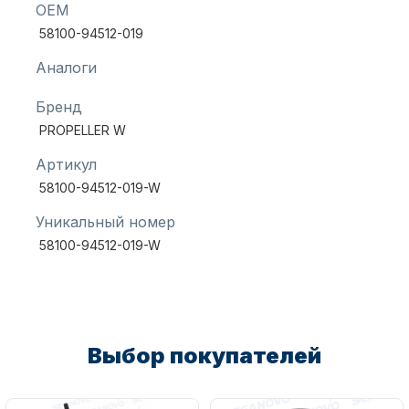
OEM
58100-94512-019
Масла для лодочных моторов
Аналоги
Бренд
PROPELLER W
Артикул
58100-94512-019-W
Уникальный номер
Автохолодильник KYODA
58100-94512-019-W
Выбор покупателей
Дистанционное управление