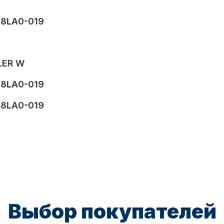
88LA0-019
LER W
88LA0-019
88LA0-019
Выбор покупателей