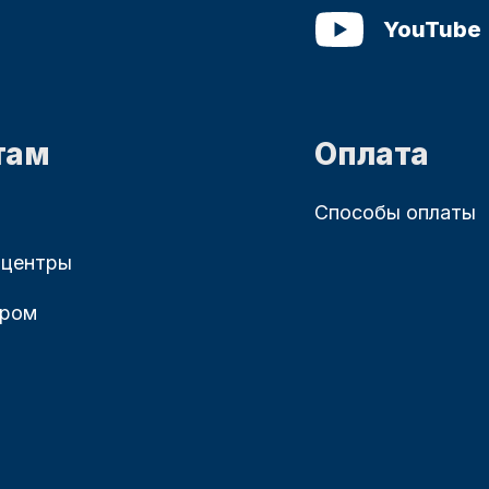
YouTube
там
Оплата
Способы оплаты
 центры
ером