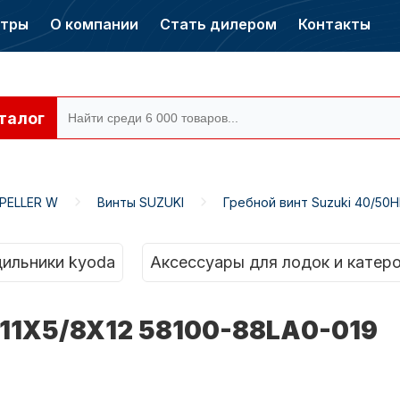
нтры
О компании
Стать дилером
Контакты
талог
PELLER W
Винты SUZUKI
Гребной винт Suzuki 40/50H
ры CONDOR
Электромоторы
CONDOR
ильники kyoda
Аксессуары для лодок и катер
, 11X5/8X12 58100-88LA0-019