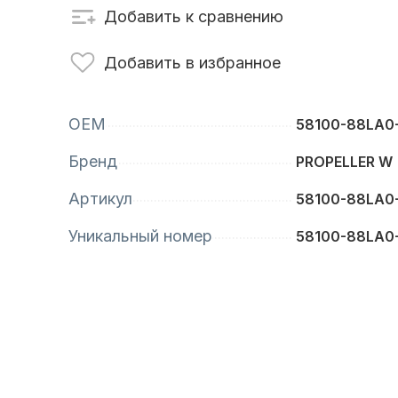
Добавить к сравнению
сти для ПЛМ
Винты
Добавить в избранное
OEM
58100-88LA0
Бренд
PROPELLER W
Артикул
58100-88LA0
Уникальный номер
58100-88LA0
анционное
Аксессуары для
вление
лодок и катеров