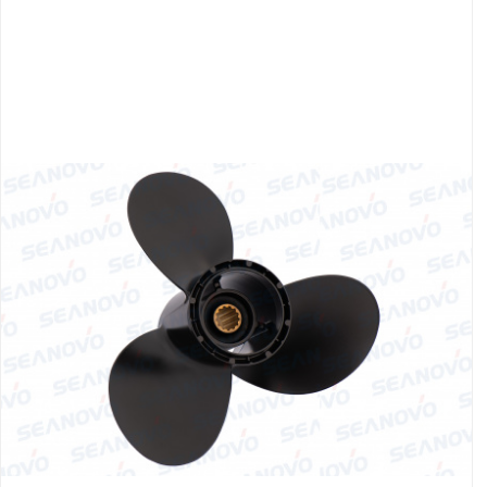
Якорно-швартовое
Запча
оборудование
Автохолодильник
Дист
KYODA
упра