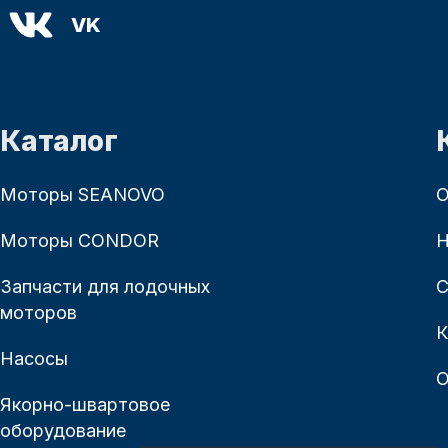
VK
Каталог
Моторы SEANOVO
О
Моторы CONDOR
Н
Запчасти для лодочных
С
моторов
К
Насосы
О
Якорно-швартовое
оборудование