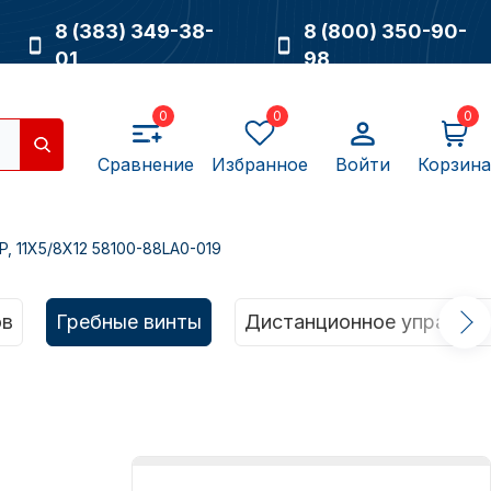
8 (383) 349-38-
8 (800) 350-90-
01
98
0
0
0
Сравнение
Избранное
Войти
Корзина
P, 11X5/8X12 58100-88LA0-019
Насосы
ов
Гребные винты
Дистанционное управлен