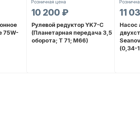
Розничная цена
Рознична
10 200 ₽
11 0
онное
Рулевой редуктор YK7-C
Насос
е 75W-
(Планетарная передача 3,5
двухс
оборота; T 71; M66)
Seanov
(0,34-
SEANOVO
Бренд
NAUT-FLEX
Бренд
POLUSINT
Вес в
2.65
упаковке
Вес в
упаковке
Артикул
YK7-C
Артикул
Уникальный
YK7-C
номер
Длина
дэйдвуд