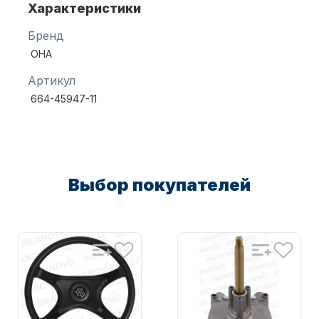
Характеристики
Бренд
Масла для лодочных моторов
OHA
Артикул
664-45947-11
Автохолодильник KYODA
Выбор покупателей
Дистанционное управление