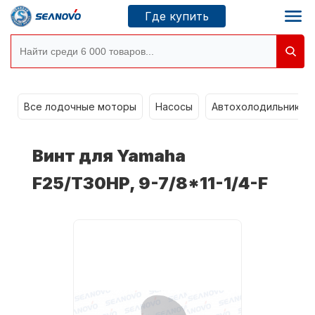
Где купить
Моторы SEANOVO
g
Все лодочные моторы
Насосы
Автохолодильники k
Новосибирск
Винт для Yamaha
Где купить
F25/T30HP, 9-7/8*11-1/4-F
Сервисные центры
Моторы CONDOR
О компании