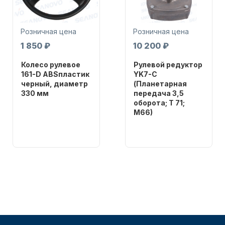
Розничная цена
Розничная цена
1 850 ₽
10 200 ₽
Колесо рулевое
Рулевой редуктор
161-D ABSпластик
YK7-C
Аксессуары для лодок и
черный, диаметр
(Планетарная
катеров
330 мм
передача 3,5
оборота; T 71;
Бренд
M66)
NAUT-FLEX
Бренд
Артикул
NAUT-FLEX
161-D
Вес в
упаковке
Подобрать запчасти для
2.65
лодочных моторов
Артикул
YK7-C
Уникальный
номер