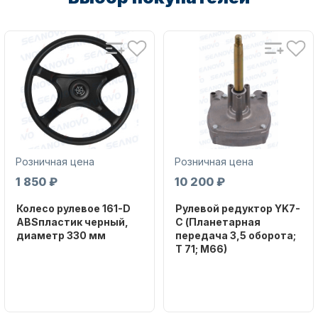
Аксессуары для лодок и
катеров
Розничная цена
Розничная цена
1 850 ₽
10 200 ₽
Колесо рулевое 161-D
Рулевой редуктор YK7-
ABSпластик черный,
C (Планетарная
диаметр 330 мм
передача 3,5 оборота;
Подобрать запчасти для
T 71; M66)
лодочных моторов
Бренд
NAUT-FLEX
Бренд
NAUT-FLEX
Артикул
161-D
Вес в