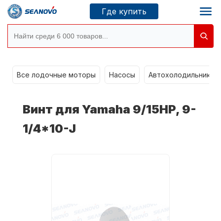
Где купить
Моторы SEANOVO
g
Все лодочные моторы
Насосы
Автохолодильники k
Новосибирск
Винт для Yamaha 9/15HP, 9-
Где купить
1/4*10-J
Сервисные центры
Моторы CONDOR
О компании