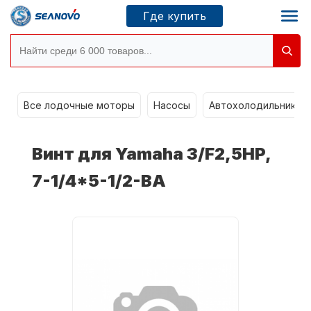
Где купить
Моторы SEANOVO
g
Все лодочные моторы
Насосы
Автохолодильники k
Новосибирск
Винт для Yamaha 3/F2,5HP,
Где купить
7-1/4*5-1/2-BA
Сервисные центры
Моторы CONDOR
О компании