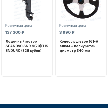
Розничная цена
Розничная цена
137 300 ₽
3 990 ₽
Аксессуары для лодок и
Лодочный мотор
Колесо рулевое 161-A
катеров
SEANOVO SN9.9(20)FHS
алюм.+ полиуретан,
ENDURO (326 кубов)
диаметр 340 мм
Бренд
Бренд
SEANOVO
NAUT-FLEX
Вес в
Артикул
упаковке
161-A
51
Подобрать запчасти для
лодочных моторов
Тип
двигателя
Бензиновый
Мощность
мотора, л.с.