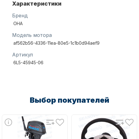
Характеристики
Бренд
Масла для лодочных моторов
OHA
Модель мотора
af562b56-4336-11ea-80e5-1c1b0d94aef9
Артикул
6L5-45945-06
Автохолодильник KYODA
Выбор покупателей
Дистанционное управление