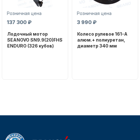
Розничная цена
Розничная цена
137 300 ₽
3 990 ₽
Лодочный мотор
Колесо рулевое 161-A
SEANOVO SN9.9(20)FHS
алюм.+ полиуретан,
ENDURO (326 кубов)
диаметр 340 мм
Аксессуары для лодок и
катеров
Бренд
Бренд
SEANOVO
NAUT-FLEX
Вес в
Артикул
упаковке
161-A
51
Тип
двигателя
Бензиновый
Подобрать запчасти для
лодочных моторов
Мощность
мотора, л.с.
9,9