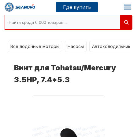
Где купить
Моторы SEANOVO
g
Все лодочные моторы
Насосы
Автохолодильники k
Новосибирск
Винт для Tohatsu/Mercury
Где купить
3.5HP, 7.4*5.3
Сервисные центры
Моторы CONDOR
О компании