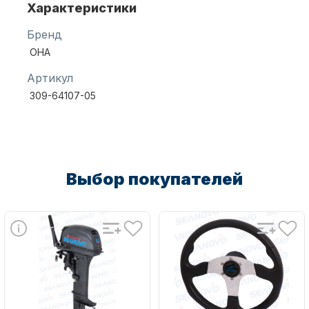
Характеристики
Бренд
Масла для лодочных моторов
OHA
Артикул
309-64107-05
Автохолодильник KYODA
Выбор покупателей
Дистанционное управление