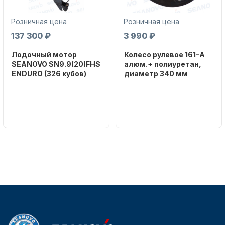
Розничная цена
Розничная цена
137 300 ₽
3 990 ₽
Лодочный мотор
Колесо рулевое 161-A
SEANOVO SN9.9(20)FHS
алюм.+ полиуретан,
ENDURO (326 кубов)
диаметр 340 мм
Аксессуары для лодок и
катеров
Бренд
Бренд
SEANOVO
NAUT-FLEX
Вес в
Артикул
упаковке
161-A
51
Тип
двигателя
Бензиновый
Подобрать запчасти для
лодочных моторов
Мощность
мотора, л.с.
9,9