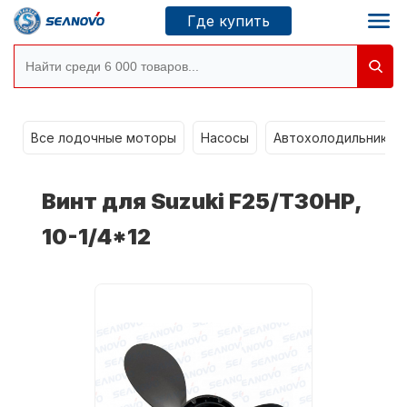
Где купить
Моторы SEANOVO
g
Все лодочные моторы
Насосы
Автохолодильники k
Новосибирск
Винт для Suzuki F25/T30HP,
Где купить
10-1/4*12
Сервисные центры
Моторы CONDOR
О компании