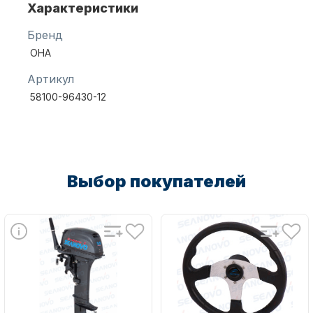
Характеристики
Бренд
Масла для лодочных моторов
OHA
Артикул
58100-96430-12
Автохолодильник KYODA
Выбор покупателей
Дистанционное управление