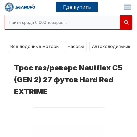
Где купить
Моторы SEANOVO
g
Все лодочные моторы
Насосы
Автохолодильники k
Новосибирск
Трос газ/реверс Nautflex C5
Где купить
(GEN 2) 27 футов Hard Red
EXTRIME
Сервисные центры
Моторы CONDOR
О компании