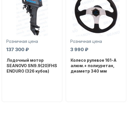
Розничная цена
Розничная цена
Аксессуары для лодок и
137 300 ₽
3 990 ₽
катеров
Лодочный мотор
Колесо рулевое 161-A
SEANOVO SN9.9(20)FHS
алюм.+ полиуретан,
ENDURO (326 кубов)
диаметр 340 мм
Бренд
Бренд
SEANOVO
NAUT-FLEX
Вес в
Артикул
Подобрать запчасти для
упаковке
161-A
лодочных моторов
51
Тип
двигателя
Бензиновый