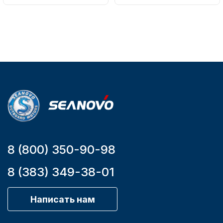
упаковке
161-A
51
Тип
двигателя
Бензиновый
Мощность
мотора, л.с.
9,9
Аксессуары для лодок и
катеров
8 (800) 350-90-98
8 (383) 349-38-01
Подобрать запчасти для
лодочных моторов
Написать нам