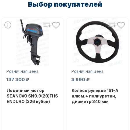
Выбор покупателей
Масла для лодочных моторов
Розничная цена
Розничная цена
Автохолодильник KYODA
137 300 ₽
3 990 ₽
Лодочный мотор
Колесо рулевое 161-A
SEANOVO SN9.9(20)FHS
алюм.+ полиуретан,
ENDURO (326 кубов)
диаметр 340 мм
Бренд
Бренд
SEANOVO
NAUT-FLEX
Дистанционное управление
Вес в
Артикул