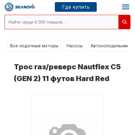
Где купить
g
Моторы SEANOVO
Все лодочные моторы
Насосы
Автохолодильники k
Новосибирск
Трос газ/реверс Nautflex C5
Где купить
(GEN 2) 11 футов Hard Red
Сервисные центры
Моторы CONDOR
О компании