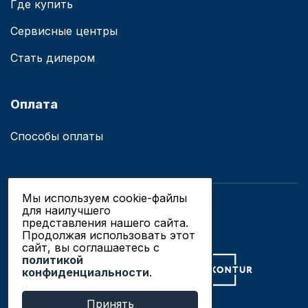
Где купить
Сервисные центры
Стать дилером
Оплата
Способы оплаты
Мы используем cookie-файлы
для наилучшего
© 2019 - 2026 ООО «Сианово»
представления нашего сайта.
Политика конфиденциальности
Продолжая использовать этот
сайт, вы соглашаетесь c
политикой
Разработка сайтов в Новосибирске
конфиденциальности
.
Продвижение сайтов
Принять