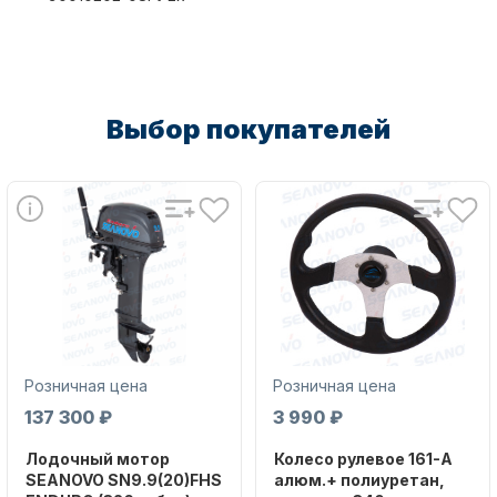
Масла для лодочных моторов
Выбор покупателей
Автохолодильник KYODA
Розничная цена
Розничная цена
137 300 ₽
3 990 ₽
Лодочный мотор
Колесо рулевое 161-A
Дистанционное управление
SEANOVO SN9.9(20)FHS
алюм.+ полиуретан,