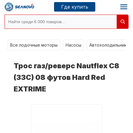
Где купить
g
Моторы SEANOVO
Все лодочные моторы
Насосы
Автохолодильники k
Новосибирск
Трос газ/реверс Nautflex C8
Где купить
(33C) 08 футов Hard Red
EXTRIME
Сервисные центры
Моторы CONDOR
О компании