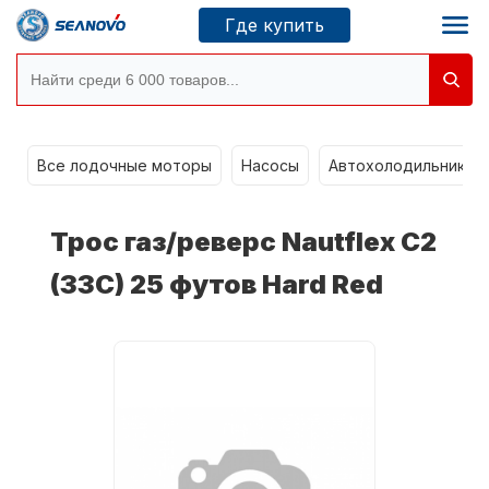
Где купить
Моторы SEANOVO
g
Все лодочные моторы
Насосы
Автохолодильники k
Новосибирск
Трос газ/реверс Nautflex C2
Где купить
(33C) 25 футов Hard Red
Сервисные центры
Моторы CONDOR
О компании