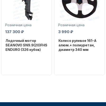
Розничная цена
Розничная цена
137 300 ₽
3 990 ₽
Аксессуары для лодок и
Лодочный мотор
Колесо рулевое 161-A
катеров
SEANOVO SN9.9(20)FHS
алюм.+ полиуретан,
ENDURO (326 кубов)
диаметр 340 мм
Бренд
Бренд
SEANOVO
NAUT-FLEX
Вес в
Артикул
упаковке
161-A
51
Подобрать запчасти для
лодочных моторов
Тип
двигателя
Бензиновый
Мощность
мотора, л.с.