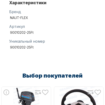
Характеристики
Бренд
Масла для лодочных моторов
NAUT-FLEX
Артикул
90010202-25Ft
Уникальный номер
90010202-25Ft
Автохолодильник KYODA
Выбор покупателей
Дистанционное управление