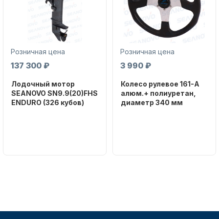
Розничная цена
Розничная цена
137 300 ₽
3 990 ₽
Аксессуары для лодок и
Лодочный мотор
Колесо рулевое 161-A
катеров
SEANOVO SN9.9(20)FHS
алюм.+ полиуретан,
ENDURO (326 кубов)
диаметр 340 мм
Бренд
Бренд
SEANOVO
NAUT-FLEX
Вес в
Артикул
упаковке
161-A
51
Подобрать запчасти для
лодочных моторов
Тип
двигателя
Бензиновый
Мощность
мотора, л.с.