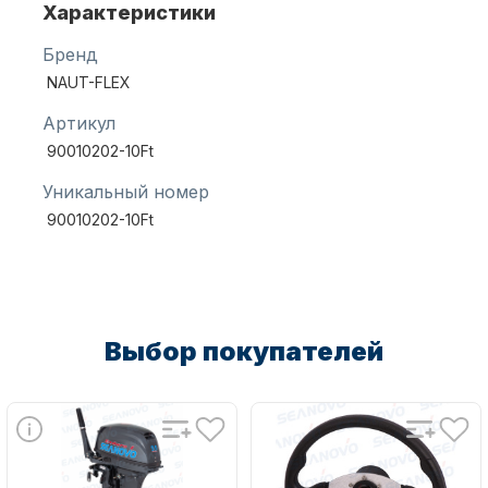
Характеристики
Бренд
Масла для лодочных моторов
NAUT-FLEX
Артикул
90010202-10Ft
Уникальный номер
90010202-10Ft
Автохолодильник KYODA
Выбор покупателей
Дистанционное управление