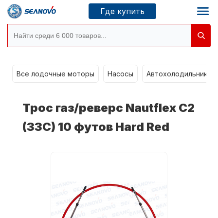
Где купить
Моторы SEANOVO
g
Все лодочные моторы
Насосы
Автохолодильники k
Новосибирск
Трос газ/реверс Nautflex C2
Где купить
(33C) 10 футов Hard Red
Сервисные центры
Моторы CONDOR
О компании