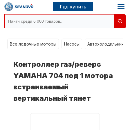
Где купить
Моторы SEANOVO
g
Все лодочные моторы
Насосы
Автохолодильники k
Новосибирск
Контроллер газ/реверс
Где купить
YAMAHA 704 под 1 мотора
встраиваемый
Сервисные центры
Моторы CONDOR
вертикальный тянет
О компании