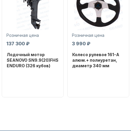
Розничная цена
Розничная цена
137 300 ₽
3 990 ₽
Аксессуары для лодок и
катеров
Лодочный мотор
Колесо рулевое 161-A
SEANOVO SN9.9(20)FHS
алюм.+ полиуретан,
ENDURO (326 кубов)
диаметр 340 мм
Бренд
Бренд
SEANOVO
NAUT-FLEX
Вес в
Артикул
упаковке
161-A
Подобрать запчасти для
51
лодочных моторов
Тип
двигателя
Бензиновый
Мощность