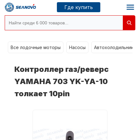
Где купить
Моторы SEANOVO
g
Все лодочные моторы
Насосы
Автохолодильники k
Новосибирск
Контроллер газ/реверс
Где купить
YAMAHA 703 YK-YA-10
толкает 10pin
Сервисные центры
Моторы CONDOR
О компании