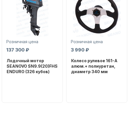
Розничная цена
Розничная цена
Аксессуары для лодок и
137 300 ₽
3 990 ₽
катеров
Лодочный мотор
Колесо рулевое 161-A
SEANOVO SN9.9(20)FHS
алюм.+ полиуретан,
ENDURO (326 кубов)
диаметр 340 мм
Бренд
Бренд
SEANOVO
NAUT-FLEX
Вес в
Артикул
Подобрать запчасти для
упаковке
161-A
лодочных моторов
51
Тип
двигателя
Бензиновый