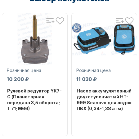
Аксессуары для лодок и
катеров
Розничная цена
Розничная цена
10 200 ₽
11 030 ₽
Рулевой редуктор YK7-
Насос аккумуляторный
C (Планетарная
двухступенчатый HT-
передача 3,5 оборота;
999 Seanovo для лодок
Подобрать запчасти для
T 71; M66)
ПВХ (0,34-1,38 атм)
лодочных моторов
Бренд
Бренд
NAUT-FLEX
SEANOVO
Вес в
Вес в