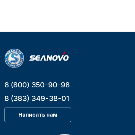
упаковке
упаковке
2.65
3.04
Артикул
Артикул
YK7-C
HT-999 Seanovo
Уникальный
Длина
номер
дэйдвуда
YK7-C
0.285
8 (800) 350-90-98
8 (383) 349-38-01
Написать нам