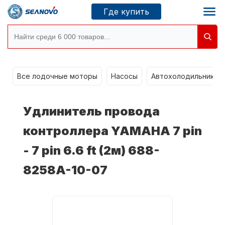
Где купить
Моторы SEANOVO
g
Все лодочные моторы
Насосы
Автохолодильники k
Новосибирск
Удлинитель провода
Где купить
контроллера YAMAHA 7 pin
- 7 pin 6.6 ft (2м) 688-
Сервисные центры
Моторы CONDOR
8258A-10-07
О компании