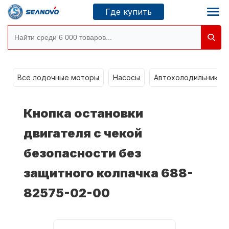
Где купить
Моторы SEANOVO
g
Все лодочные моторы
Насосы
Автохолодильники k
Новосибирск
Кнопка остановки
Где купить
двигателя с чекой
безопасности без
Сервисные центры
Моторы CONDOR
защитного колпачка 688-
82575-02-00
О компании