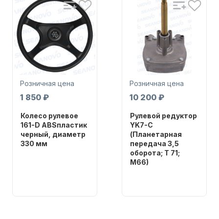
Розничная цена
Розничная цена
1 850 ₽
10 200 ₽
Колесо рулевое
Рулевой редуктор
161-D ABSпластик
YK7-C
черный, диаметр
(Планетарная
330 мм
передача 3,5
оборота; T 71;
Бренд
M66)
NAUT-FLEX
Бренд
Артикул
NAUT-FLEX
161-D
Вес в
упаковке