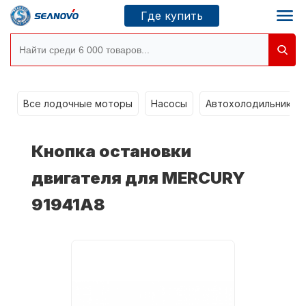
Где купить
Моторы SEANOVO
g
Все лодочные моторы
Насосы
Автохолодильники k
Новосибирск
Кнопка остановки
Где купить
двигателя для MERCURY
91941A8
Сервисные центры
Моторы CONDOR
О компании