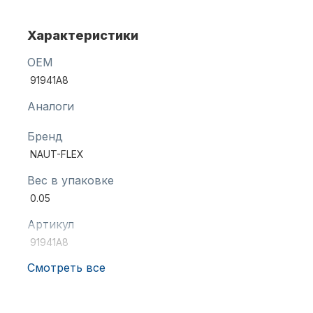
Характеристики
Масла для лодочных моторов
OEM
91941A8
Аналоги
Бренд
NAUT-FLEX
Автохолодильник KYODA
Вес в упаковке
0.05
Артикул
91941A8
Смотреть все
Дистанционное управление