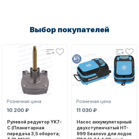
Выбор покупателей
Аксессуары для лодок и
катеров
Розничная цена
Розничная цена
Подобрать запчасти для
10 200 ₽
11 030 ₽
лодочных моторов
Рулевой редуктор YK7-
Насос аккумуляторный
C (Планетарная
двухступенчатый HT-
передача 3,5 оборота;
999 Seanovo для лодок