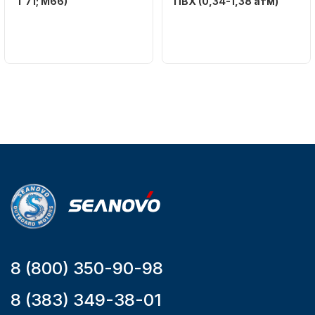
T 71; M66)
ПВХ (0,34-1,38 атм)
Бренд
Бренд
NAUT-FLEX
SEANOVO
Вес в
Вес в
упаковке
упаковке
2.65
3.04
Артикул
Артикул
YK7-C
HT-999 Seanovo
Уникальный
Длина
номер
дэйдвуда
YK7-C
0.285
8 (800) 350-90-98
8 (383) 349-38-01