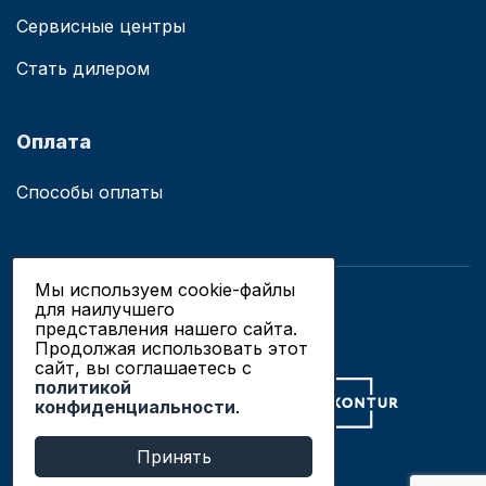
Сервисные центры
Стать дилером
Оплата
Способы оплаты
Мы используем cookie-файлы
для наилучшего
© 2019 - 2026 ООО «Сианово»
представления нашего сайта.
Политика конфиденциальности
Продолжая использовать этот
сайт, вы соглашаетесь c
политикой
Разработка сайтов в Новосибирске
конфиденциальности
.
Продвижение сайтов
Принять