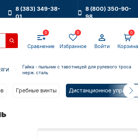
8 (383) 349-38-
8 (800) 350-90-
01
98
0
0
0
Сравнение
Избранное
Войти
Корзина
Гайка - пыльник с тавотницей для рулевого троса
ТЯГИ
нерж. сталь
Насосы
ов
Гребные винты
Дистанционное управлен
ль