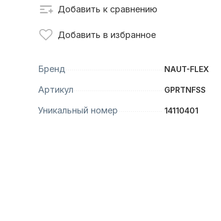
Добавить к сравнению
сти для ПЛМ
Винты
Добавить в избранное
Бренд
NAUT-FLEX
Артикул
GPRTNFSS
Уникальный номер
14110401
анционное
Аксессуары для
вление
лодок и катеров