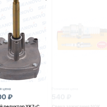
я цена
Розничная цена
00 ₽
540 ₽
й редуктор YK7-C
Свеча зажигания NGK