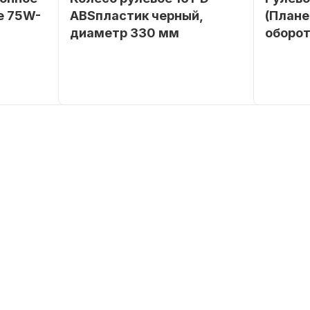
е 75W-
ABSпластик черный,
(Плане
диаметр 330 мм
оборот
SEANOVO
Бренд
NAUT-FLEX
Бренд
POLUSINT
Артикул
161-D
Вес в
упаковке
Артикул
Уникальн
номер