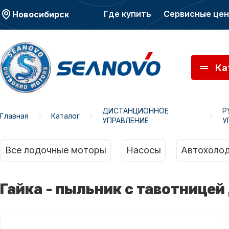
Где купить
Сервисные це
Новосибирск
Ка
ДИСТАНЦИОННОЕ
Р
Главная
Каталог
УПРАВЛЕНИЕ
У
Моторы SEANOVO
Мото
Все лодочные моторы
Насосы
Автохолод
Гайка - пыльник с тавотницей