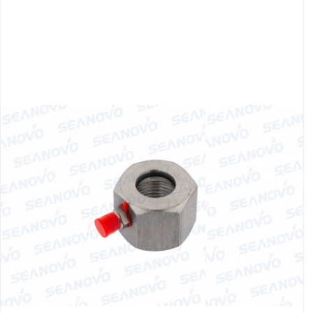
Якорно-швартовое
Запча
оборудование
Автохолодильник
Дист
KYODA
упра