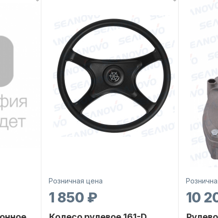
Розничная цена
Рознична
1 850 ₽
10 2
онное
Колесо рулевое 161-D
Рулево