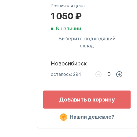
Розничная цена
1 050 ₽
Масла для лодочных
моторов
В наличии
Выберите подходящий
склад
Новосибирск
осталось: 294
Подобрать запчасти
Добавить в корзину
для лодочных
моторов
Нашли дешевле?