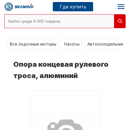
Где купить
Моторы SEANOVO
g
Все лодочные моторы
Насосы
Автохолодильники k
Новосибирск
Опора концевая рулевого
Где купить
троса, алюминий
Сервисные центры
Моторы CONDOR
О компании