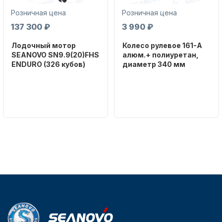
Розничная цена
Розничная цена
137 300 ₽
3 990 ₽
Лодочный мотор
Колесо рулевое 161-A
SEANOVO SN9.9(20)FHS
алюм.+ полиуретан,
ENDURO (326 кубов)
диаметр 340 мм
Бренд
Бренд
SEANOVO
NAUT-FLEX
Вес в
Артикул
упаковке
161-A
51
Тип
двигателя
Бензиновый
Мощность
мотора, л.с.
9,9