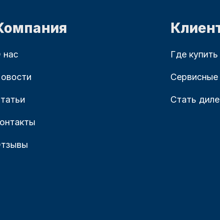
Компания
Клиен
 нас
Где купить
овости
Сервисные
татьи
Стать дил
онтакты
тзывы