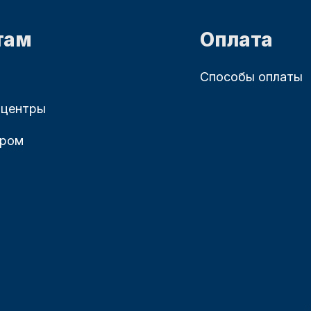
там
Оплата
Способы оплаты
 центры
ером