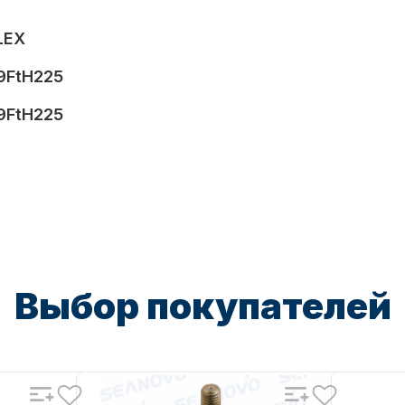
LEX
9FtH225
9FtH225
Выбор покупателей