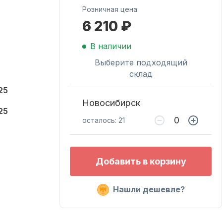
Розничная цена
6 210 ₽
Масла для лодочных
моторов
В наличии
Выберите подходящий
склад
25
Новосибирск
25
осталось: 21
Подобрать запчасти
Добавить в корзину
для лодочных
моторов
Нашли дешевле?