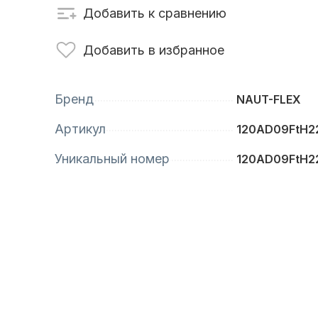
Добавить к сравнению
сти для ПЛМ
Винты
Добавить в избранное
Бренд
NAUT-FLEX
Артикул
120AD09FtH2
Уникальный номер
120AD09FtH2
анционное
Аксессуары для
вление
лодок и катеров