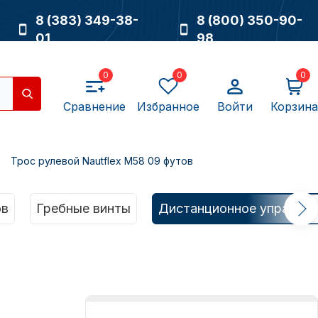
8 (383) 349-38-
8 (800) 350-90-
01
98
0
0
0
Сравнение
Избранное
Войти
Корзина
Трос рулевой Nautflex М58 09 футов
Насосы
ов
Гребные винты
Дистанционное управлен