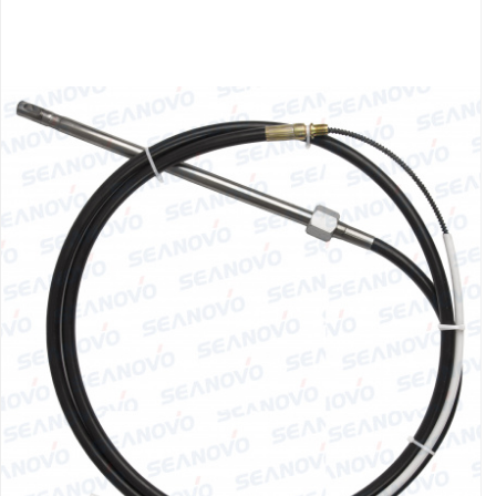
Якорно-швартовое
Запча
оборудование
Автохолодильник
Дист
KYODA
упра