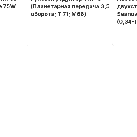
е 75W-
(Планетарная передача 3,5
двухс
оборота; T 71; M66)
Seanov
(0,34-
SEANOVO
Бренд
NAUT-FLEX
Бренд
POLUSINT
Вес в
2.65
упаковке
Вес в
упаковке
Артикул
YK7-C
Артикул
Уникальный
YK7-C
номер
Длина
дэйдвуд