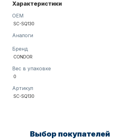
Характеристики
OEM
Масла для лодочных моторов
SC-SQ130
Аналоги
Бренд
CONDOR
Вес в упаковке
0
Автохолодильник KYODA
Артикул
SC-SQ130
Выбор покупателей
Дистанционное управление