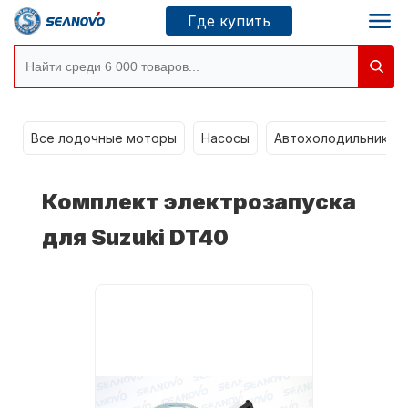
Где купить
Моторы SEANOVO
g
Все лодочные моторы
Насосы
Автохолодильники k
Новосибирск
Комплект электрозапуска
Где купить
для Suzuki DT40
Сервисные центры
Моторы CONDOR
О компании