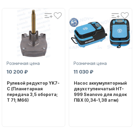
Аксессуары для лодок и
катеров
Розничная цена
Розничная цена
10 200 ₽
11 030 ₽
Рулевой редуктор YK7-
Насос аккумуляторный
C (Планетарная
двухступенчатый HT-
передача 3,5 оборота;
999 Seanovo для лодок
T 71; M66)
ПВХ (0,34-1,38 атм)
Подобрать запчасти для
лодочных моторов
Бренд
Бренд
NAUT-FLEX
SEANOVO
Вес в
Вес в
упаковке
упаковке