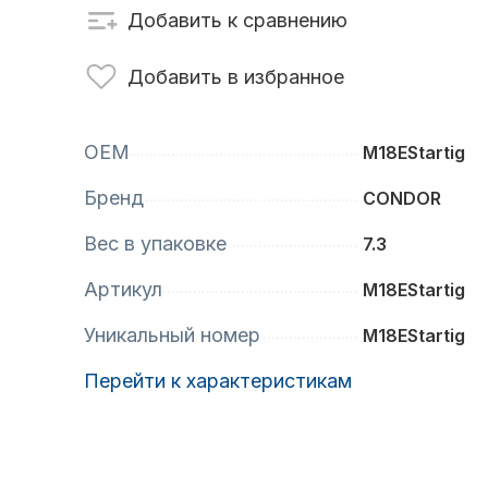
Добавить к сравнению
сти для ПЛМ
Винты
Добавить в избранное
OEM
M18EStartig
Бренд
CONDOR
Вес в упаковке
7.3
Артикул
M18EStartig
Уникальный номер
анционное
Аксессуары для
M18EStartig
вление
лодок и катеров
Перейти к характеристикам