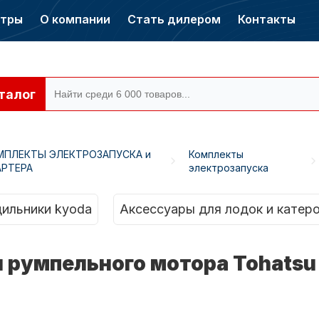
нтры
О компании
Стать дилером
Контакты
талог
МПЛЕКТЫ ЭЛЕКТРОЗАПУСКА и
Комплекты
АРТЕРА
электрозапуска
ры CONDOR
Электромоторы
CONDOR
ильники kyoda
Аксессуары для лодок и катер
 румпельного мотора Tohatsu 