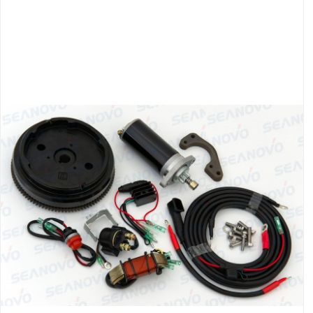
Якорно-швартовое
Запча
оборудование
Автохолодильник
Дист
KYODA
упра