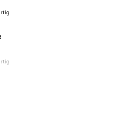
rtig
R
rtig