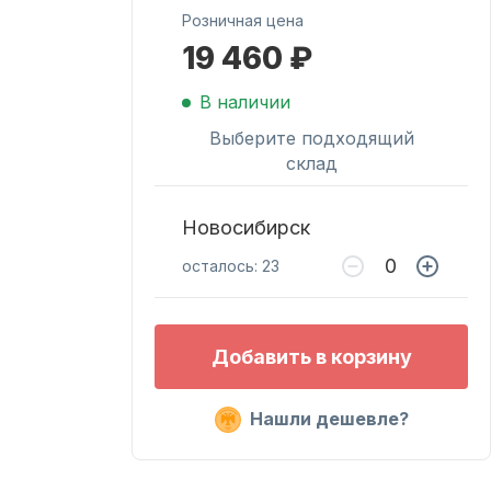
Розничная цена
19 460 ₽
Масла для лодочных
моторов
В наличии
Выберите подходящий
склад
Новосибирск
осталось: 23
Подобрать запчасти
Добавить в корзину
для лодочных
моторов
Нашли дешевле?