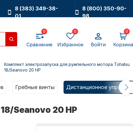
8 (383) 349-38-
8 (800) 350-90-
01
98
0
0
0
Сравнение
Избранное
Войти
Корзина
Комплект электрозапуска для румпельного мотора Tohatsu
18/Seanovo 20 HP
Насосы
ов
Гребные винты
Дистанционное управлен
18/Seanovo 20 HP