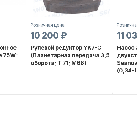
Розничная цена
Рознична
10 200 ₽
11 0
онное
Рулевой редуктор YK7-C
Насос
е 75W-
(Планетарная передача 3,5
двухс
оборота; T 71; M66)
Seanov
(0,34-
SEANOVO
Бренд
NAUT-FLEX
Бренд
POLUSINT
Вес в
2.65
упаковке
Вес в
упаковке
Артикул
YK7-C
Артикул
Уникальный
YK7-C
номер
Длина
дэйдвуд