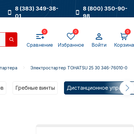
8 (383) 349-38-
8 (800) 350-90-
01
98
0
0
0
Сравнение
Избранное
Войти
Корзина
тартера
Электростартер TOHATSU 25 30 346-76010-0
Насосы
ов
Гребные винты
Дистанционное управлен