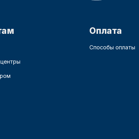
там
Оплата
Способы оплаты
 центры
ером