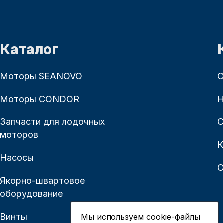
Каталог
Моторы SEANOVO
О
Моторы CONDOR
Н
Запчасти для лодочных
С
моторов
К
Насосы
О
Якорно-швартовое
оборудование
Винты
Мы используем cookie-файлы