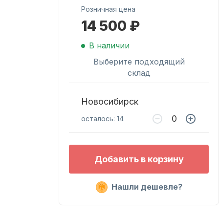
Розничная цена
14 500 ₽
Масла для лодочных
моторов
В наличии
Выберите подходящий
склад
Новосибирск
осталось: 14
Подобрать запчасти
Добавить в корзину
для лодочных
моторов
Нашли дешевле?