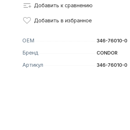
Добавить к сравнению
сти для ПЛМ
Винты
Добавить в избранное
OEM
346-76010-0
Бренд
CONDOR
Артикул
346-76010-0
анционное
Аксессуары для
вление
лодок и катеров