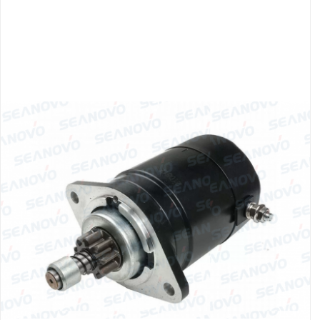
Якорно-швартовое
Запча
оборудование
Автохолодильник
Дист
KYODA
упра