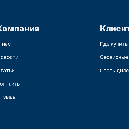
Компания
Клиен
 нас
Где купить
овости
Сервисные
татьи
Стать дил
онтакты
тзывы