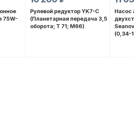
онное
Рулевой редуктор YK7-C
Насос
е 75W-
(Планетарная передача 3,5
двухс
оборота; T 71; M66)
Seanov
(0,34-
SEANOVO
Бренд
NAUT-FLEX
Бренд
POLUSINT
Вес в
2.65
упаковке
Вес в
упаковке
Артикул
YK7-C
Артикул
Уникальный
YK7-C
номер
Длина
дэйдвуд