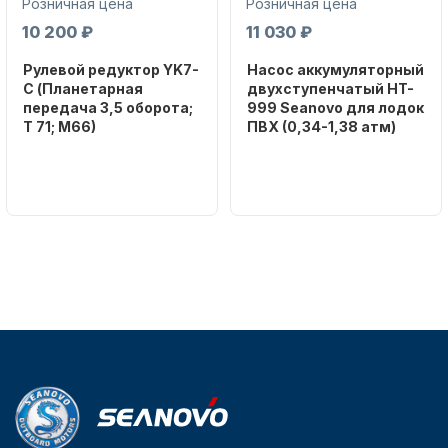
Розничная цена
Розничная цена
10 200 ₽
11 030 ₽
Рулевой редуктор YK7-
Насос аккумуляторный
C (Планетарная
двухступенчатый HT-
передача 3,5 оборота;
999 Seanovo для лодок
T 71; M66)
ПВХ (0,34-1,38 атм)
Аксессуары для лодок и
Бренд
Бренд
NAUT-FLEX
SEANOVO
катеров
Вес в
Вес в
упаковке
упаковке
2.65
3.04
Артикул
Артикул
YK7-C
HT-999 Seanovo
Уникальный
Длина
Подобрать запчасти для
номер
дэйдвуда
лодочных моторов
YK7-C
0.285