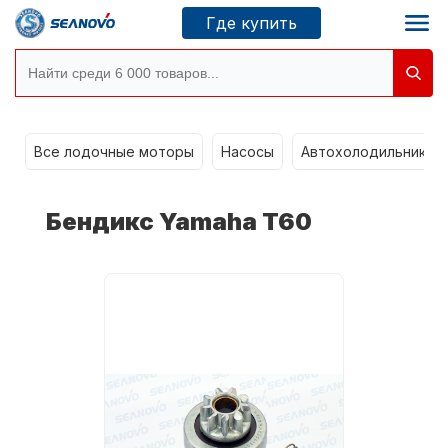
Где купить
Моторы SEANOVO
g
Все лодочные моторы
Насосы
Автохолодильники k
Новосибирск
Бендикс Yamaha T60
Где купить
Сервисные центры
Моторы CONDOR
О компании