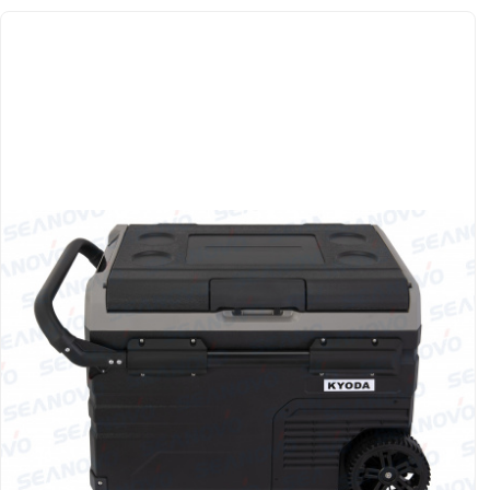
Якорно-швартовое
Запча
оборудование
Автохолодильник
Дист
KYODA
упра