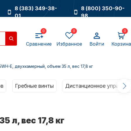
8 (383) 349-38-
8 (800) 350-90-
01
98
0
0
0
Сравнение
Избранное
Войти
Корзина
H-E, двухкамерный, объем 35 л, вес 17,8 кг
Насосы
ов
Гребные винты
Дистанционное управлен
л, вес 17,8 кг