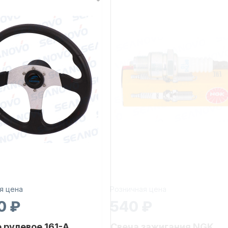
я цена
Розничная цена
0 ₽
540 ₽
 рулевое 161-A
Свеча зажигания NGK