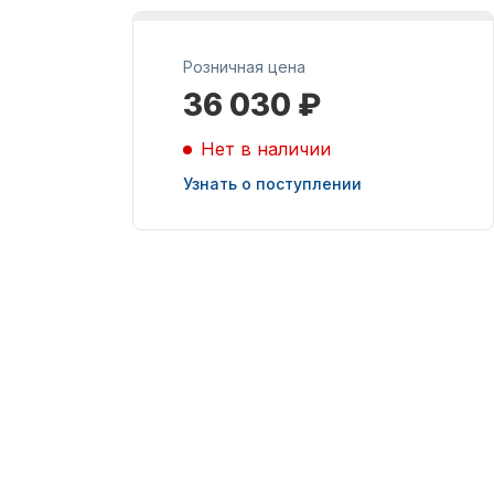
Масла для лодочных
Розничная цена
моторов
36 030 ₽
Нет в наличии
Узнать о поступлении
Подобрать запчасти
для лодочных
моторов