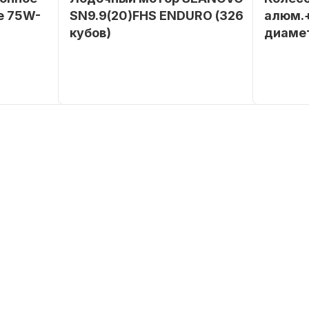
е 75W-
SN9.9(20)FHS ENDURO (326
алюм.+
кубов)
диаме
SEANOVO
Бренд
SEANOVO
Бренд
POLUSINT
Вес в
51
Артикул
упаковке
Тип
Бензиновый
двигателя
Мощность
9,9
мотора, л.с.