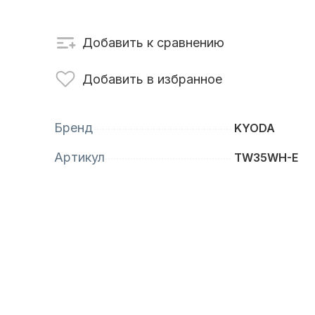
сти для ПЛМ
Винты
Добавить к сравнению
Добавить в избранное
Бренд
KYODA
Артикул
TW35WH-E
анционное
Аксессуары для
вление
лодок и катеров