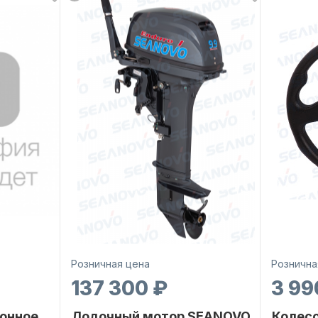
Розничная цена
Рознична
137 300 ₽
3 99
онное
Лодочный мотор SEANOVO
Колесо