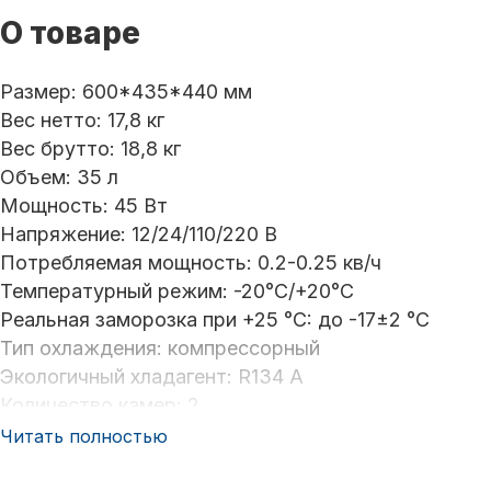
О товаре
Размер: 600*435*440 мм
Вес нетто: 17,8 кг
Вес брутто: 18,8 кг
Объем: 35 л
Мощность: 45 Вт
Напряжение: 12/24/110/220 В
Потребляемая мощность: 0.2-0.25 кв/ч
Температурный режим: -20°С/+20°С
Реальная заморозка при +25 °C: до -17±2 °С
Тип охлаждения: компрессорный
Экологичный хладагент: R134 A
Количество камер: 2
Угол наклона компрессора: 40°
Читать полностью
Фиксация крышки: система пазов
Корпус: пластик