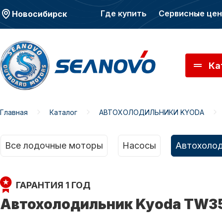
Где купить
Сервисные це
Новосибирск
Ка
Главная
Каталог
АВТОХОЛОДИЛЬНИКИ KYODA
Моторы SEANOVO
Мото
Все лодочные моторы
Насосы
Автохолод
ГАРАНТИЯ 1 ГОД
Автохолодильник Kyoda TW35W