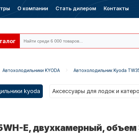
нтры
О компании
Стать дилером
Контакты
талог
Автохолодильники KYODA
Автохолодильник Kyoda TW35W
ры CONDOR
Электромоторы
CONDOR
ильники kyoda
Аксессуары для лодок и катер
H-E, двухкамерный, объем 35 