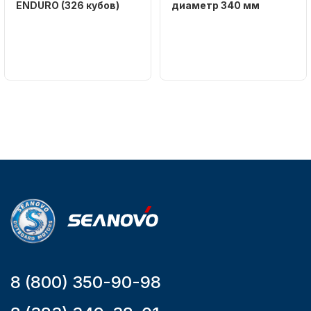
ENDURO (326 кубов)
диаметр 340 мм
Бренд
Бренд
SEANOVO
NAUT-FLEX
Вес в
Артикул
упаковке
161-A
51
Тип
двигателя
Бензиновый
Мощность
мотора, л.с.
9,9
8 (800) 350-90-98