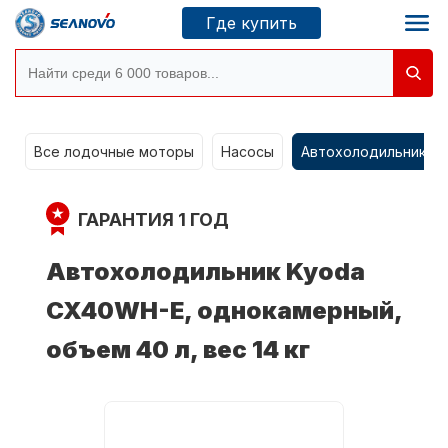
Где купить
g
Моторы SEANOVO
Все лодочные моторы
Насосы
Автохолодильники k
Новосибирск
ГАРАНТИЯ 1 ГОД
Где купить
Автохолодильник Kyoda
CX40WH-E, однокамерный,
Сервисные центры
Моторы CONDOR
объем 40 л, вес 14 кг
О компании