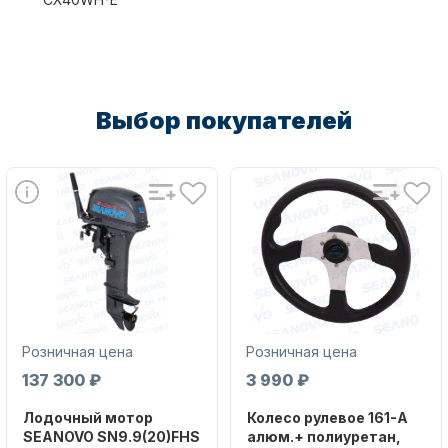
камеры
USB разъем для зарядки сторонних
устройств
Телескопическая ручка.
Колеса
Выбор покупателей
LED дисплей.
Дистанционное управление
Аксессуары для лодок и
катеров
(Android / iOS).
Подобрать запчасти для
Розничная цена
Розничная цена
лодочных моторов
137 300 ₽
3 990 ₽
Лодочный мотор
Колесо рулевое 161-A
SEANOVO SN9.9(20)FHS
алюм.+ полиуретан,