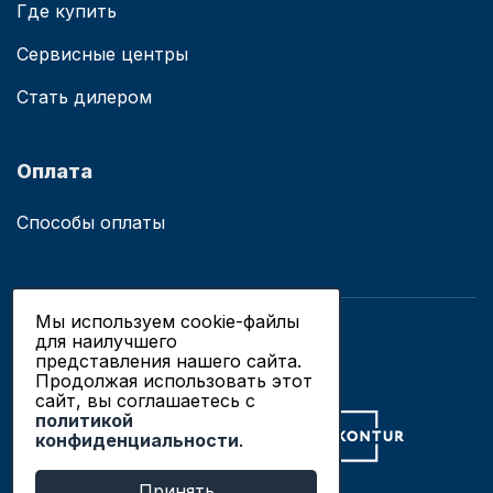
Где купить
Сервисные центры
Стать дилером
Оплата
Способы оплаты
Мы используем cookie-файлы
для наилучшего
© 2019 - 2026 ООО «Сианово»
представления нашего сайта.
Политика конфиденциальности
Продолжая использовать этот
сайт, вы соглашаетесь c
политикой
Разработка сайтов в Новосибирске
конфиденциальности
.
Продвижение сайтов
Принять