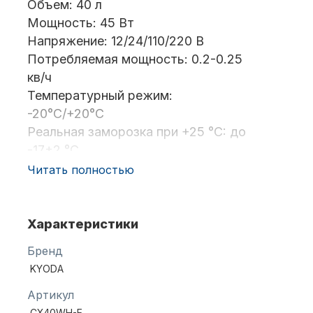
Объем: 40 л
Мощность: 45 Вт
Напряжение: 12/24/110/220 В
Масла для лодочных моторов
Потребляемая мощность: 0.2-0.25
кв/ч
Температурный режим:
-20°С/+20°С
Реальная заморозка при +25 °C: до
-17±2 °С
Тип охлаждения: компрессорный
Читать полностью
Автохолодильник KYODA
Экологичный хладагент: R134 A
Количество камер: 1
Угол наклона компрессора: 40°
Характеристики
Фиксация крышки: система пазов
Бренд
Корпус: пластик
KYODA
Внутренний бак: пластик
Сливная пробка для промывки
Артикул
Дистанционное управление
СX40WH-E