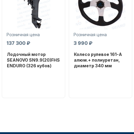
(Android / iOS).
Розничная цена
Розничная цена
137 300 ₽
3 990 ₽
Лодочный мотор
Колесо рулевое 161-A
SEANOVO SN9.9(20)FHS
алюм.+ полиуретан,
ENDURO (326 кубов)
диаметр 340 мм
Бренд
Бренд
SEANOVO
NAUT-FLEX
Вес в
Артикул
упаковке
161-A
51
Тип
двигателя
Бензиновый
Мощность