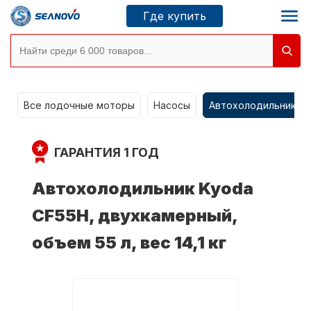
Где купить
Моторы SEANOVO
g
Все лодочные моторы
Насосы
Автохолодильники k
Новосибирск
ГАРАНТИЯ 1 ГОД
Где купить
Автохолодильник Kyoda
CF55H, двухкамерный,
Сервисные центры
Моторы CONDOR
объем 55 л, вес 14,1 кг
О компании