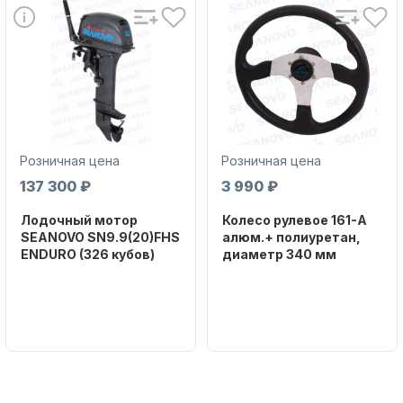
Розничная цена
Розничная цена
137 300 ₽
3 990 ₽
Лодочный мотор
Колесо рулевое 161-A
SEANOVO SN9.9(20)FHS
алюм.+ полиуретан,
ENDURO (326 кубов)
диаметр 340 мм
Бренд
Бренд
SEANOVO
NAUT-FLEX
Вес в
Артикул
упаковке
161-A
51
Тип