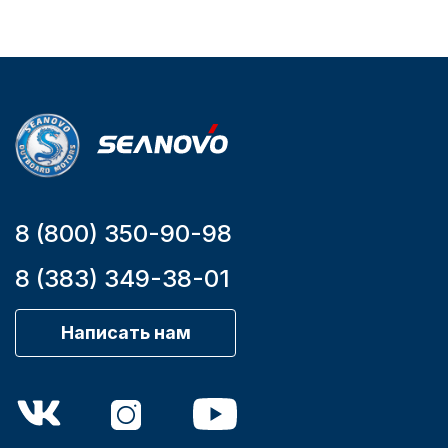
двигателя
Бензиновый
Мощность
мотора, л.с.
9,9
8 (800) 350-90-98
8 (383) 349-38-01
Написать нам