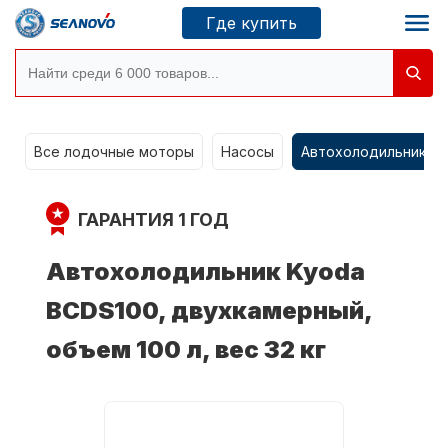
Где купить
Моторы SEANOVO
g
Все лодочные моторы
Насосы
Автохолодильники k
Новосибирск
ГАРАНТИЯ 1 ГОД
Где купить
Автохолодильник Kyoda
BCDS100, двухкамерный,
Сервисные центры
Моторы CONDOR
объем 100 л, вес 32 кг
О компании