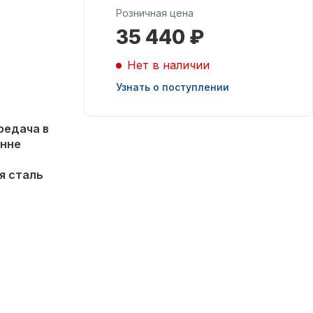
Розничная цена
35 440 ₽
Масла для лодочных
моторов
Нет в наличии
Узнать о поступлении
редача в
анне
 сталь
Подобрать запчасти
для лодочных
моторов