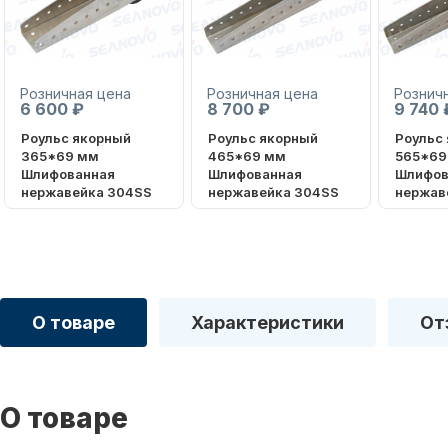
Розничная цена
Розничная цена
Рознич
6 600 ₽
8 700 ₽
9 740 
Роульс якорный
Роульс якорный
Роульс
365*69 мм
465*69 мм
565*69
Шлифованная
Шлифованная
Шлифов
нержавейка 304SS
нержавейка 304SS
нержав
О товаре
Характеристики
От
О товаре