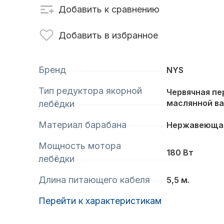
Добавить к сравнению
сти для ПЛМ
Винты
Добавить в избранное
Бренд
NYS
Тип редуктора якорной
Червячная пе
маслянной в
лебёдки
Материал барабана
Нержавеющая
Мощность мотора
180 Вт
анционное
Аксессуары для
лебёдки
вление
лодок и катеров
Длина питающего кабеля
5,5 м.
Перейти к характеристикам