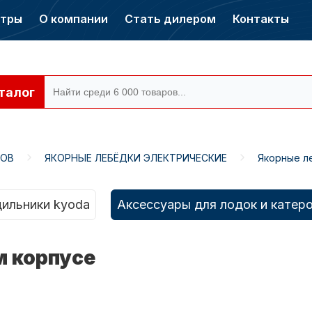
нтры
О компании
Стать дилером
Контакты
талог
РОВ
ЯКОРНЫЕ ЛЕБЁДКИ ЭЛЕКТРИЧЕСКИЕ
Якорные л
ры CONDOR
Электромоторы
CONDOR
ильники kyoda
Аксессуары для лодок и катер
м корпусе