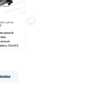
ная цена
Розничная цена
Розничная цена
₽
890 ₽
3 450 ₽
 якорный
Дополнительный
Пульт
 мм
ролик для роульса с
дистанционного
анная
осью и стопорами
управления
ейка 304SS
лебёдкой
зывы