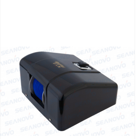
Якорно-швартовое
Запча
оборудование
Автохолодильник
Дист
KYODA
упра