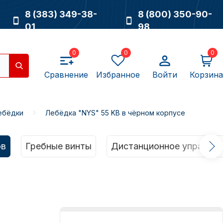
8 (383) 349-38-
8 (800) 350-90-
01
98
0
0
0
Сравнение
Избранное
Войти
Корзина
ебёдки
Лебёдка "NYS" 55 KB в чёрном корпусе
Насосы
ов
Гребные винты
Дистанционное управлен