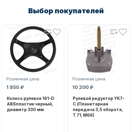
Выбор покупателей
Аксессуары для лодок и
катеров
Розничная цена
Розничная цена
1 850 ₽
10 200 ₽
Колесо рулевое 161-D
Рулевой редуктор YK7-
Подобрать запчасти для
ABSпластик черный,
C (Планетарная
лодочных моторов
диаметр 330 мм
передача 3,5 оборота;
T 71; M66)
Бренд
NAUT-FLEX
Бренд
NAUT-FLEX