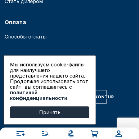
Стать дилером
Оплата
Способы оплаты
Мы используем cookie-файлы
для наилучшего
© 2019 - 2026 ООО «Сианово»
представления нашего сайта.
Политика конфиденциальности
Продолжая использовать этот
сайт, вы соглашаетесь c
политикой
Разработка сайтов в Новосибирске
конфиденциальности
.
Продвижение сайтов
Принять