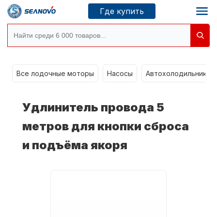
Где купить
Моторы SEANOVO
g
Все лодочные моторы
Насосы
Автохолодильники k
Новосибирск
Удлинитель провода 5
Где купить
метров для кнопки сброса
и подъёма якоря
Сервисные центры
Моторы CONDOR
О компании