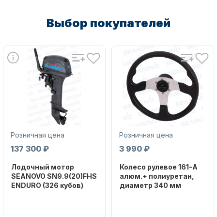
Выбор покупателей
Масла для лодочных моторов
Автохолодильник KYODA
Розничная цена
Розничная цена
137 300 ₽
3 990 ₽
Лодочный мотор
Колесо рулевое 161-A
SEANOVO SN9.9(20)FHS
алюм.+ полиуретан,
ENDURO (326 кубов)
диаметр 340 мм
Бренд
Бренд
Дистанционное управление
SEANOVO
NAUT-FLEX