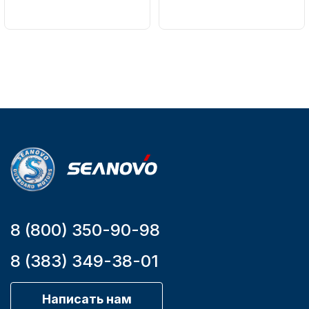
Вес в
Артикул
упаковке
161-A
51
Тип
двигателя
Бензиновый
Мощность
Аксессуары для лодок и
мотора, л.с.
катеров
9,9
8 (800) 350-90-98
Подобрать запчасти для
лодочных моторов
8 (383) 349-38-01
Написать нам