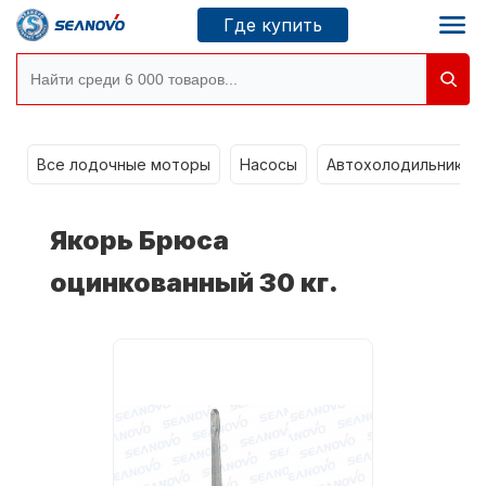
Где купить
g
Моторы SEANOVO
Все лодочные моторы
Насосы
Автохолодильники k
Новосибирск
Якорь Брюса
Где купить
оцинкованный 30 кг.
Сервисные центры
Моторы CONDOR
О компании