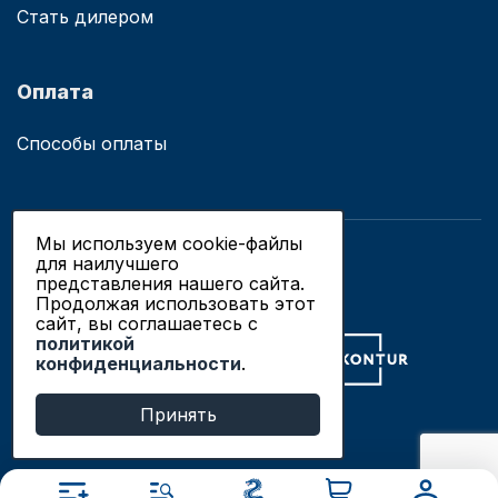
Стать дилером
Оплата
Способы оплаты
Мы используем cookie-файлы
для наилучшего
© 2019 - 2026 ООО «Сианово»
представления нашего сайта.
Политика конфиденциальности
Продолжая использовать этот
сайт, вы соглашаетесь c
политикой
Разработка сайтов в Новосибирске
конфиденциальности
.
Продвижение сайтов
Принять