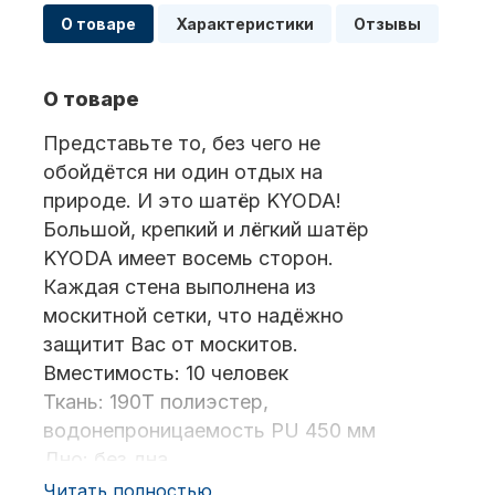
О товаре
Характеристики
Отзывы
Масла для лодочных моторов
О товаре
Представьте то, без чего не
обойдётся ни один отдых на
природе. И это шатёр KYODA!
Большой, крепкий и лёгкий шатёр
KYODA имеет восемь сторон.
Автохолодильник KYODA
Каждая стена выполнена из
москитной сетки, что надёжно
защитит Вас от москитов.
Вместимость: 10 человек
Ткань: 190Т полиэстер,
водонепроницаемость PU 450 мм
Дно: без дна
Дистанционное управление
Дуги: 11 мм, стеклопластиковые
Читать полностью