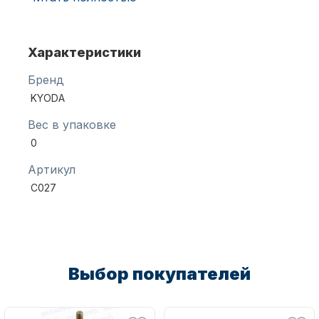
Упаковка: сумка материал Оксфорд
В комплекте: колышки и веревки
Характеристики
Бренд
KYODA
Аксессуары для лодок и
Вес в упаковке
катеров
0
Артикул
С027
Подобрать запчасти для
лодочных моторов
Выбор покупателей