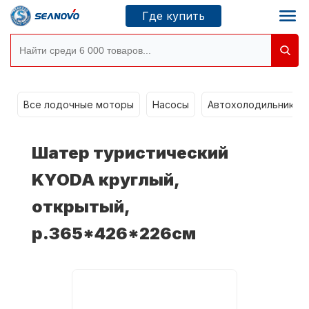
Где купить
Моторы SEANOVO
g
Все лодочные моторы
Насосы
Автохолодильники k
Новосибирск
Шатер туристический
Где купить
KYODA круглый,
открытый,
Сервисные центры
Моторы CONDOR
р.365*426*226см
О компании