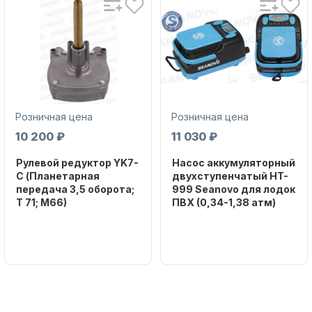
Розничная цена
Розничная цена
10 200 ₽
11 030 ₽
Рулевой редуктор YK7-
Насос аккумуляторный
C (Планетарная
двухступенчатый HT-
передача 3,5 оборота;
999 Seanovo для лодок
T 71; M66)
ПВХ (0,34-1,38 атм)
Бренд
Бренд
NAUT-FLEX
SEANOVO
Вес в
Вес в
упаковке
упаковке
2.65
3.04
Артикул
Артикул