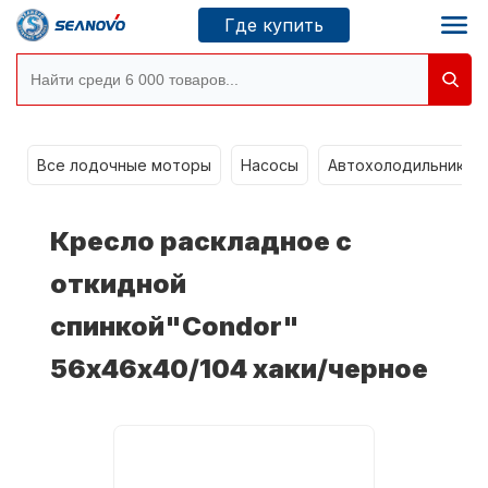
Где купить
Моторы SEANOVO
g
Все лодочные моторы
Насосы
Автохолодильники k
Новосибирск
Кресло раскладное с
Где купить
откидной
спинкой"Condor"
Сервисные центры
Моторы CONDOR
56х46х40/104 хаки/черное
О компании