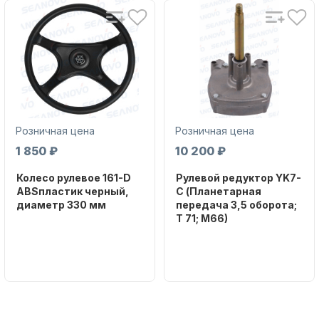
Аксессуары для лодок и
катеров
Розничная цена
Розничная цена
1 850 ₽
10 200 ₽
Колесо рулевое 161-D
Рулевой редуктор YK7-
ABSпластик черный,
C (Планетарная
диаметр 330 мм
передача 3,5 оборота;
T 71; M66)
Бренд
Подобрать запчасти для
NAUT-FLEX
Бренд
NAUT-FLEX
лодочных моторов
Артикул
161-D
Вес в
упаковке
2.65