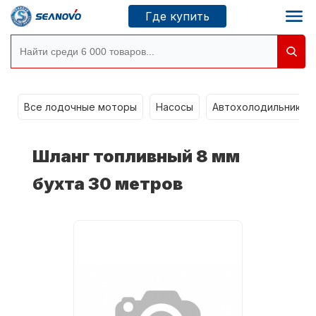
Где купить
g
Моторы SEANOVO
Все лодочные моторы
Насосы
Автохолодильники k
Новосибирск
Шланг топливный 8 мм
Где купить
бухта 30 метров
Сервисные центры
Моторы CONDOR
О компании