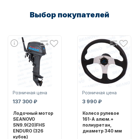
Выбор покупателей
Масла для лодочных моторов
Автохолодильник KYODA
Розничная цена
Розничная цена
137 300 ₽
3 990 ₽
Лодочный мотор
Колесо рулевое
SEANOVO
161-A алюм.+
SN9.9(20)FHS
полиуретан,
ENDURO (326
диаметр 340 мм
Дистанционное управление
кубов)