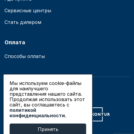
Сервисные центры
Стать дилером
Оплата
Способы оплаты
Мы используем cookie-файлы
для наилучшего
© 2019 - 2026 ООО «Сианово»
представления нашего сайта.
Политика конфиденциальности
Продолжая использовать этот
сайт, вы соглашаетесь c
политикой
Разработка сайтов в Новосибирске
конфиденциальности
.
Продвижение сайтов
Принять