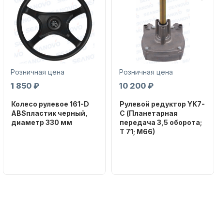
Розничная цена
Розничная цена
Аксессуары для лодок и
1 850 ₽
10 200 ₽
катеров
Колесо рулевое 161-D
Рулевой редуктор YK7-
ABSпластик черный,
C (Планетарная
диаметр 330 мм
передача 3,5 оборота;
T 71; M66)
Бренд
NAUT-FLEX
Бренд
NAUT-FLEX
Артикул
Подобрать запчасти для
161-D
Вес в
лодочных моторов
упаковке
2.65
Артикул
YK7-C