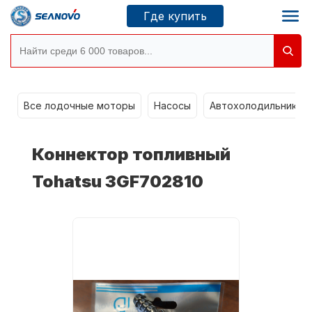
Где купить
Моторы SEANOVO
g
Все лодочные моторы
Насосы
Автохолодильники k
Новосибирск
Коннектор топливный
Где купить
Tohatsu 3GF702810
Сервисные центры
Моторы CONDOR
О компании