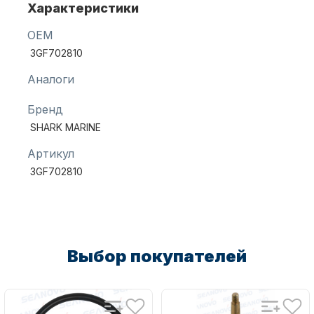
Характеристики
OEM
Масла для лодочных моторов
3GF702810
Аналоги
Бренд
SHARK MARINE
Артикул
3GF702810
Автохолодильник KYODA
Выбор покупателей
Дистанционное управление