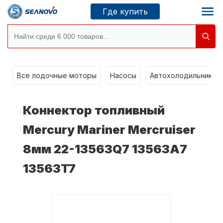
Где купить
Моторы SEANOVO
g
Все лодочные моторы
Насосы
Автохолодильники k
Новосибирск
Коннектор топливный
Где купить
Mercury Mariner Mercruiser
8мм 22-13563Q7 13563A7
Сервисные центры
Моторы CONDOR
13563T7
О компании