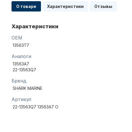
О товаре
Характеристики
Отзывы
Масла для лодочных моторов
Характеристики
OEM
13563T7
Аналоги
13563A7
22-13563Q7
Автохолодильник KYODA
Бренд
SHARK MARINE
Артикул
22-13563Q7 13563A7 O
Дистанционное управление