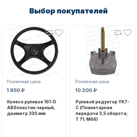
Выбор покупателей
Аксессуары для лодок и
катеров
Розничная цена
Розничная цена
1 850 ₽
10 200 ₽
Колесо рулевое 161-D
Рулевой редуктор YK7-
Подобрать запчасти для
ABSпластик черный,
C (Планетарная
лодочных моторов
диаметр 330 мм
передача 3,5 оборота;
T 71; M66)
Бренд
NAUT-FLEX
Бренд
NAUT-FLEX