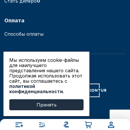
Стать дилером
Оплата
Способы оплаты
Мы используем cookie-файлы
для наилучшего
© 2019 - 2026 ООО «Сианово»
представления нашего сайта.
Политика конфиденциальности
Продолжая использовать этот
сайт, вы соглашаетесь c
политикой
Разработка сайтов в Новосибирске
конфиденциальности
.
Продвижение сайтов
Принять