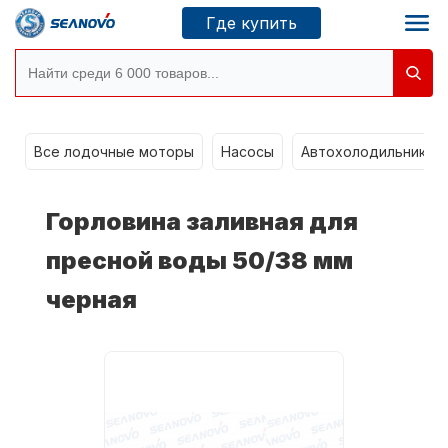
Где купить
g
Моторы SEANOVO
Все лодочные моторы
Насосы
Автохолодильники k
Новосибирск
Горловина заливная для
Где купить
пресной воды 50/38 мм
черная
Сервисные центры
Моторы CONDOR
О компании