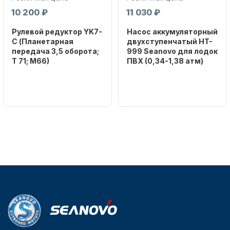
10 200 ₽
11 030 ₽
Рулевой редуктор YK7-
Насос аккумуляторный
C (Планетарная
двухступенчатый HT-
передача 3,5 оборота;
999 Seanovo для лодок
T 71; M66)
ПВХ (0,34-1,38 атм)
Бренд
Бренд
Аксессуары для лодок и
NAUT-FLEX
SEANOVO
катеров
Вес в
Вес в
упаковке
упаковке
2.65
3.04
Артикул
Артикул
YK7-C
HT-999 Seanovo
Уникальный
Длина
номер
дэйдвуда
Подобрать запчасти для
YK7-C
0.285
лодочных моторов