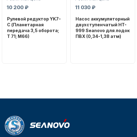
10 200 ₽
11 030 ₽
Рулевой редуктор YK7-
Насос аккумуляторный
C (Планетарная
двухступенчатый HT-
передача 3,5 оборота;
999 Seanovo для лодок
T 71; M66)
ПВХ (0,34-1,38 атм)
Бренд
Бренд
Аксессуары для лодок и
NAUT-FLEX
SEANOVO
катеров
Вес в
Вес в
упаковке
упаковке
2.65
3.04
Артикул
Артикул
YK7-C
HT-999 Seanovo
Уникальный
Длина
номер
дэйдвуда
Подобрать запчасти для
YK7-C
0.285
лодочных моторов