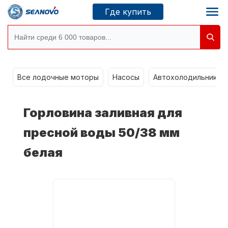
Где купить
g
Моторы SEANOVO
Все лодочные моторы
Насосы
Автохолодильники k
Новосибирск
Горловина заливная для
Где купить
пресной воды 50/38 мм
белая
Сервисные центры
Моторы CONDOR
О компании