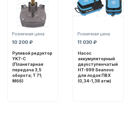
Розничная цена
Розничная цена
10 200 ₽
11 030 ₽
Аксессуары для лодок и
катеров
Рулевой редуктор
Насос
YK7-C
аккумуляторный
(Планетарная
двухступенчатый
передача 3,5
HT-999 Seanovo
оборота; T 71;
для лодок ПВХ
M66)
(0,34-1,38 атм)
Бренд
Бренд
NAUT-FLEX
SEANOVO
Подобрать запчасти для
лодочных моторов
Вес в
Вес в
упаковке
упаковке
2.65
3.04
Артикул
Артикул
YK7-C
HT-999 Seanovo