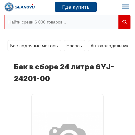
Где купить
g
Моторы SEANOVO
Все лодочные моторы
Насосы
Автохолодильники k
Новосибирск
Бак в сборе 24 литра 6YJ-
Где купить
24201-00
Сервисные центры
Моторы CONDOR
О компании