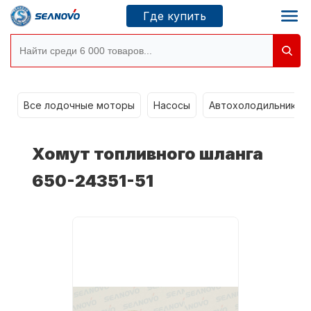
Где купить
g
Моторы SEANOVO
Все лодочные моторы
Насосы
Автохолодильники k
Новосибирск
Хомут топливного шланга
Где купить
650-24351-51
Сервисные центры
Моторы CONDOR
О компании